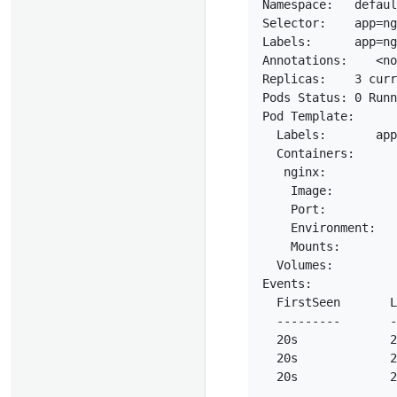
Namespace:   defaul
Selector:    app=ng
Labels:      app=ng
Annotations:    <no
Replicas:    3 curr
Pods Status: 0 Runn
Pod Template:

  Labels:       app
  Containers:

   nginx:

    Image:         
    Port:          
    Environment:   
    Mounts:        
  Volumes:         
Events:

  FirstSeen       L
  ---------       -
  20s             2
  20s             2