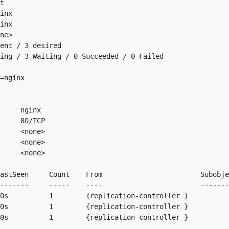
t

inx

inx

ne>

ent / 3 desired

ing / 3 Waiting / 0 Succeeded / 0 Failed

=nginx

     nginx

     80/TCP

     <none>

     <none>

     <none>

astSeen     Count    From                        Subobje
-------     -----    ----                        -------
0s          1        {replication-controller }          
0s          1        {replication-controller }          