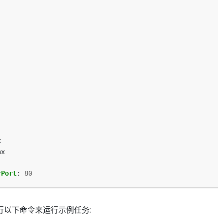
x
nx
rPort
:
80
行以下命令来运行示例任务: