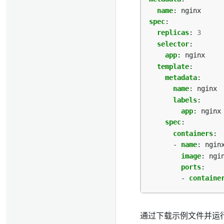
name
:
nginx
spec
:
replicas
:
3
selector
:
app
:
nginx
template
:
metadata
:
name
:
nginx
labels
:
app
:
nginx
spec
:
containers
:
- 
name
:
ngin
image
:
ngi
ports
:
- 
containe
通过下载示例文件并运