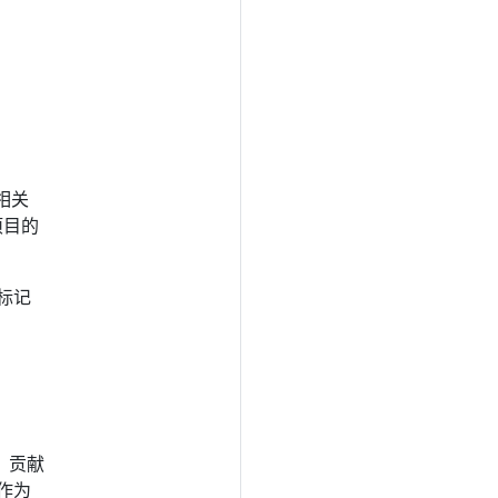
相关
项目的
标记
，贡献
作为