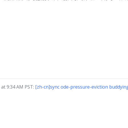
at 9:34 AM PST:
[zh-cn]sync ode-pressure-eviction buddyin