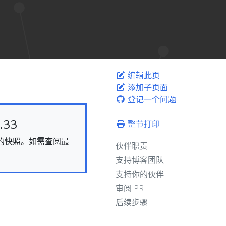
编辑此页
添加子页面
登记一个问题
33
整节打印
静态的快照。如需查阅最
伙伴职责
支持博客团队
支持你的伙伴
审阅 PR
后续步骤