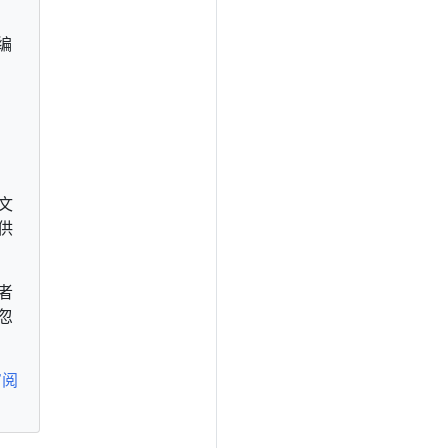
编
文
供
者
忽
审阅