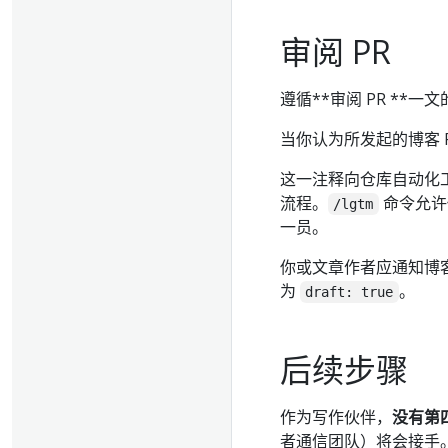
审阅 PR
遵循**审阅 PR **一文
当你认为所发起的博客 P
这一注释向仓库自动化工具
流程。
命令允许你
/lgtm
一员。
你或文章作者应通知博
为
。
draft: true
后续步骤
作为写作伙伴，
没有第
者通信团队）将会接手