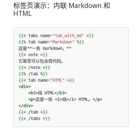
标签页演示：内联 Markdown 和
HTML
{{
<
tabs
name
=
"tab_with_md"
>
}}
{{
%
tab
name
=
"Markdown"
%
}}
{{
<
note
>
}}
{{
<
/
note
>
}}
{{
%
/
tab
%
}}
{{
<
tab
name
=
"HTML"
>
}}
<
div
	<
h3
>纯 HTML</
h3
	<
p
>这是一些 <
i
>纯</
i
> HTML。</
p
</
div
{{
<
/
tab
>
}}
{{
<
/
tabs
>
}}