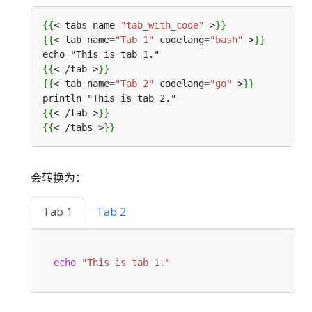
{{
<
tabs
name
=
"tab_with_code"
>
}}
{{
<
tab
name
=
"Tab 1"
codelang
=
"bash"
>
}}
{{
<
/
tab
>
}}
{{
<
tab
name
=
"Tab 2"
codelang
=
"go"
>
}}
{{
<
/
tab
>
}}
{{
<
/
tabs
>
}}
会转换为：
Tab 1
Tab 2
echo
"This is tab 1."