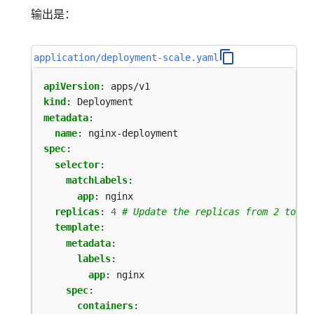
输出是：
application/deployment-scale.yaml
apiVersion
:
apps/v1
kind
:
Deployment
metadata
:
name
:
nginx-deployment
spec
:
selector
:
matchLabels
:
app
:
nginx
replicas
:
4
# Update the replicas from 2 to 4
template
:
metadata
:
labels
:
app
:
nginx
spec
:
containers
: