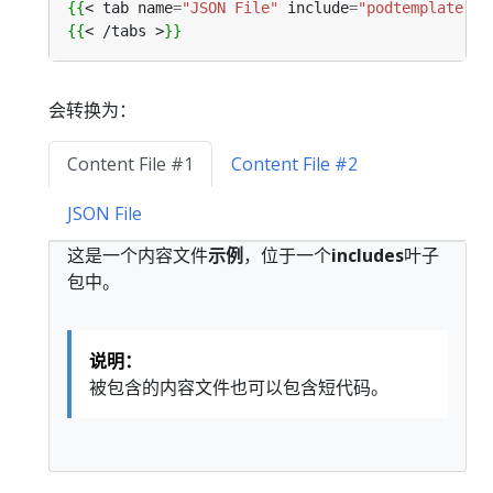
{{
<
tab
name
=
"JSON File"
include
=
"podtemplate"
/
{{
<
/
tabs
>
}}
会转换为：
Content File #1
Content File #2
JSON File
这是一个内容文件
示例
，位于一个
includes
叶子
包中。
说明：
被包含的内容文件也可以包含短代码。