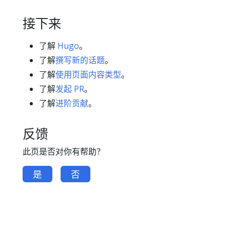
接下来
了解
Hugo
。
了解
撰写新的话题
。
了解
使用页面内容类型
。
了解
发起 PR
。
了解
进阶贡献
。
反馈
此页是否对你有帮助？
是
否