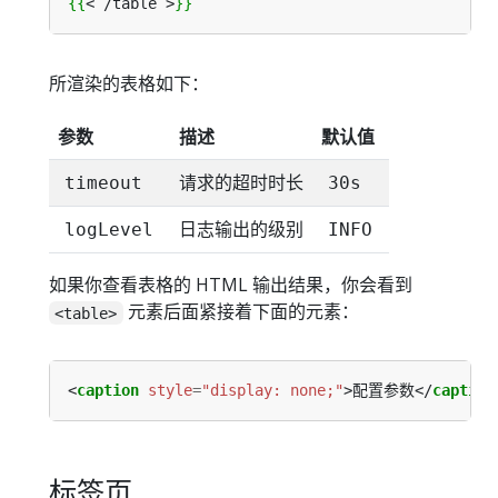
{{
<
/
table
>
}}
所渲染的表格如下：
参数
描述
默认值
请求的超时时长
timeout
30s
日志输出的级别
logLevel
INFO
如果你查看表格的 HTML 输出结果，你会看到
元素后面紧接着下面的元素：
<table>
<
caption
style
=
"display: none;"
>配置参数</
caption
标签页