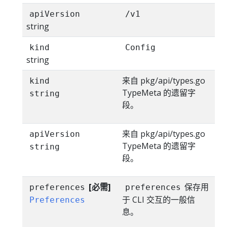
apiVersion
/v1
string
kind
Config
string
来自 pkg/api/types.go
kind
TypeMeta 的遗留字
string
段。
来自 pkg/api/types.go
apiVersion
TypeMeta 的遗留字
string
段。
[必需]
保存用
preferences
preferences
于 CLI 交互的一般信
Preferences
息。