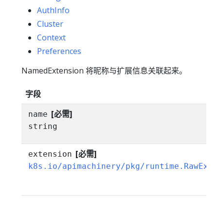
AuthInfo
Cluster
Context
Preferences
NamedExtension 将昵称与扩展信息关联起来。
字段
[必需]
name
string
[必需]
extension
k8s.io/apimachinery/pkg/runtime.RawExt