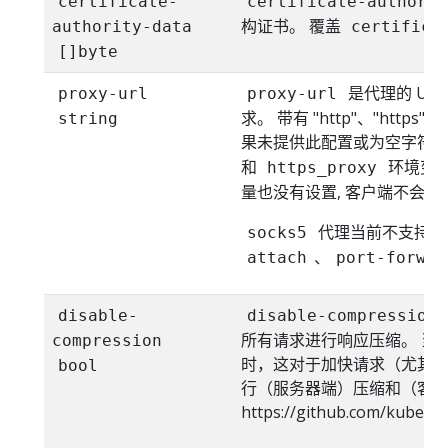
certificate-
certificate-authorit
构证书。 覆盖
authority-data
certifica
[]byte
是代理的 UR
proxy-url
proxy-url
求。 带有 "http"、"https" 
string
果未提供此配置或为空字符
和
环境变量
https_proxy
量也没有设置, 客户端不会
代理当前不支持 SP
socks5
、
attach
port-forwar
disable-
disable-compression
所有请求进行响应压缩。 当
compression
时，这对于加快请求（尤其是 l
bool
行（服务器端）压缩和（客
https://github.com/kubern