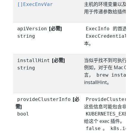
主机的环境变量以及
[]ExecEnvVar
c
用于传递参数给插件。
[必需]
的首选输
apiVersion
ExecInfo
string
ExecCredentials
本。
[必需]
当似乎找不到可执行文
installHint
例如，对于在 Mac O
string
言，
brew install
installHint。
[必
provideClusterInfo
ProvideClusterI
需]
这些信息可能包含非常大
bool
KUBERNETES_EXEC
给这个 exec 插件。
。
false
k8s.io/