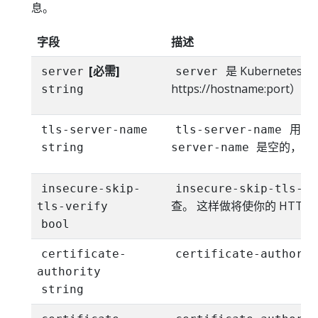
息。
字段
描述
[必需]
是 Kubernete
server
server
https://hostname:port）。
string
用于
tls-server-name
tls-server-name
是空的，则
string
server-name
insecure-skip-
insecure-skip-tls-ve
查。 这样做将使你的 HTTP
tls-verify
bool
certificate-
certificate-authorit
authority
string