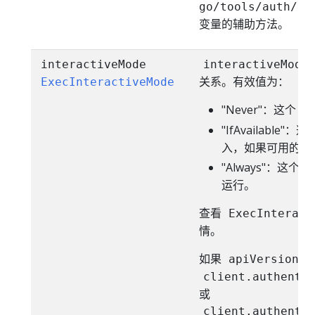
go/tools/auth/ex
变量的辅助方法。
interactiveMode
interactiveMode
关系。有效值为：
ExecInteractiveMode
"Never"：这个
e
"IfAvailable"：
入，如果可用的话
"Always"：这个
e
运行。
查看
ExecInteract
情。
如果
apiVersion
client.authenti
或
client.authenti