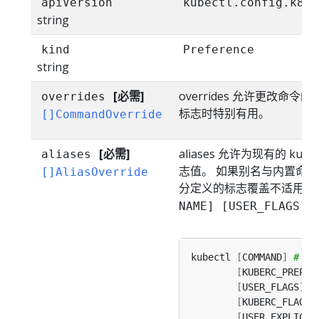
apiVersion
kubectl.config.k8s.
string
kind
Preference
string
[必需]
overrides 允许更改
overrides
标志时特别有用。
[]CommandOverride
[必需]
aliases 允许为现有的 k
aliases
志值。 如果别名与内置命令冲突
[]AliasOverride
分定义的标志覆盖不适用于
NAME] [USER_FLAGS] 
kubectl 
[
COMMAND
]
# 
[
KUBERC_PREPEN
[
USER_FLAGS
]
[
KUBERC_FLAGS
]
[
USER_EXPLICIT