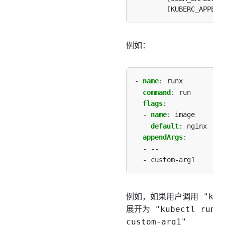
[
KUBERC_APPEND
例如：
- 
name
:
runx
command
:
run
flags
:
- 
name
:
image
default
:
nginx
appendArgs
:
- --
- custom-arg1
例如，如果用户调用
"kub
展开为
"kubectl run 
custom-arg1"