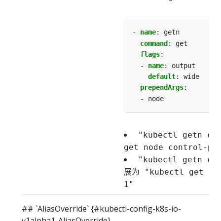
- 
name
:
getn
command
:
get
flags
:
- 
name
:
output
default
:
wide
prependArgs
:
- node
"kubectl getn co
get node control-pl
"kubectl getn co
展为 "kubectl get nod
1"
## `AliasOverride` {#kubectl-config-k8s-io-
v1alpha1-AliasOverride}