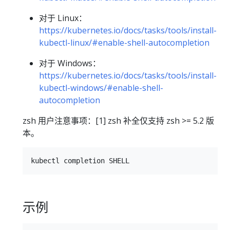
对于 Linux：
https://kubernetes.io/docs/tasks/tools/install-
kubectl-linux/#enable-shell-autocompletion
对于 Windows：
https://kubernetes.io/docs/tasks/tools/install-
kubectl-windows/#enable-shell-
autocompletion
zsh 用户注意事项：[1] zsh 补全仅支持 zsh >= 5.2 版
本。
示例