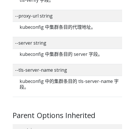
--proxy-url string
kubeconfig 中集群条目的代理地址。
--server string
kubeconfig 中集群条目的 server 字段。
--tls-server-name string
kubeconfig 中的集群条目的 tls-server-name 字
段。
Parent Options Inherited