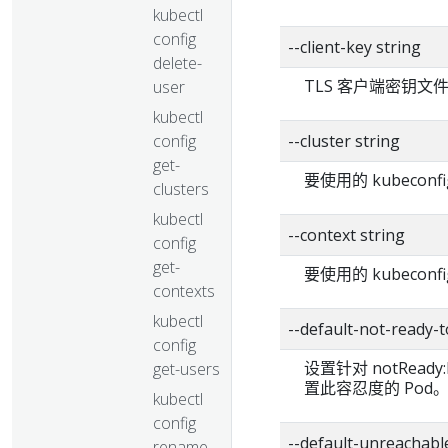
kubectl
config
--client-key string
delete-
TLS 客户端密钥文
user
kubectl
config
--cluster string
get-
要使用的 kubecon
clusters
kubectl
--context string
config
get-
要使用的 kubecon
contexts
kubectl
--default-not-read
config
设置针对 notReady
get-users
置此容忍度的 Pod
kubectl
config
--default-unreacha
rename-