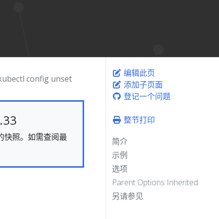
编辑此页
kubectl config unset
添加子页面
登记一个问题
33
整节打印
静态的快照。如需查阅最
简介
示例
选项
Parent Options Inherited
另请参见