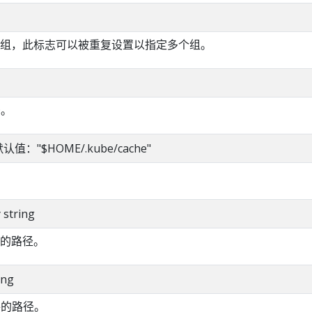
组，此标志可以被重复设置以指定多个组。
D。
g 默认值："$HOME/.kube/cache"
y string
的路径。
ing
件的路径。