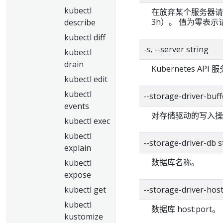
kubectl
在放弃某个服务器请
3h）。 值为零表
describe
kubectl diff
-s, --server string
kubectl
drain
Kubernetes A
kubectl edit
kubectl
--storage-driver-b
events
对存储驱动的写入操
kubectl exec
kubectl
--storage-driver-d
explain
数据库名称。
kubectl
expose
kubectl get
--storage-driver-h
kubectl
数据库 host:port。
kustomize