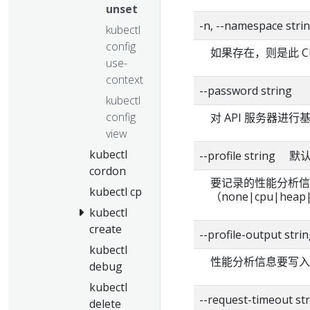
unset
-n, --namespace stri
kubectl
config
如果存在，则是此 C
use-
context
--password string
kubectl
config
对 API 服务器进
view
kubectl
--profile string 
cordon
要记录的性能分析信
kubectl cp
（none|cpu|heap|
kubectl
create
--profile-output st
kubectl
性能分析信息要写入
debug
kubectl
--request-timeout
delete