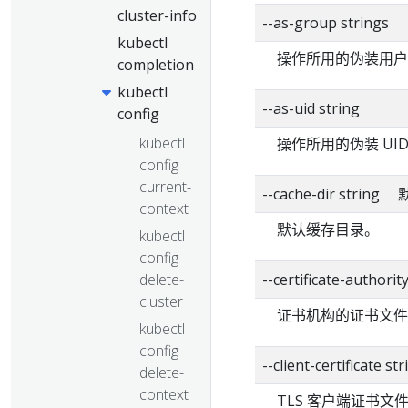
cluster-info
--as-group strings
kubectl
操作所用的伪装用户
completion
kubectl
--as-uid string
config
kubectl
操作所用的伪装 UI
config
current-
--cache-dir strin
context
默认缓存目录。
kubectl
config
delete-
--certificate-authorit
cluster
证书机构的证书文件
kubectl
config
--client-certificate str
delete-
context
TLS 客户端证书文