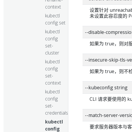
context
设置针对 unreacha
kubectl
未设置此容忍度的 P
config set
kubectl
--disable-compressio
config
如果为 true，则
set-
cluster
--insecure-skip-tls-ve
kubectl
config
如果为 true，则
set-
context
--kubeconfig string
kubectl
config
CLI 请求要使用的 k
set-
credentials
--match-server-versi
kubectl
要求服务器版本与客
config