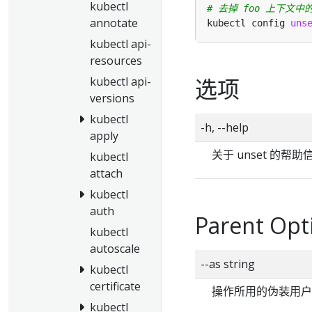
kubectl
# 去掉 foo 上下文中的 
annotate
kubectl config 
uns
kubectl api-
resources
选项
kubectl api-
versions
kubectl
-h, --help
apply
关于 unset 的帮助
kubectl
attach
kubectl
auth
Parent Opt
kubectl
autoscale
--as string
kubectl
certificate
操作所用的伪装用户
kubectl