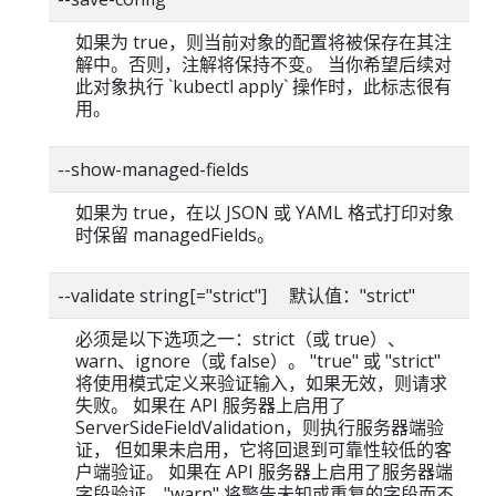
如果为 true，则当前对象的配置将被保存在其注
解中。否则，注解将保持不变。 当你希望后续对
此对象执行 `kubectl apply` 操作时，此标志很有
用。
--show-managed-fields
如果为 true，在以 JSON 或 YAML 格式打印对象
时保留 managedFields。
--validate string[="strict"] 默认值："strict"
必须是以下选项之一：strict（或 true）、
warn、ignore（或 false）。 "true" 或 "strict"
将使用模式定义来验证输入，如果无效，则请求
失败。 如果在 API 服务器上启用了
ServerSideFieldValidation，则执行服务器端验
证， 但如果未启用，它将回退到可靠性较低的客
户端验证。 如果在 API 服务器上启用了服务器端
字段验证，"warn" 将警告未知或重复的字段而不