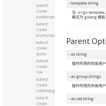
--template string
kubectl
create
当 -o=go-templ
poddisruptionbudget
格式为 golang 模板 [h
kubectl
create
priorityclass
Parent Opt
kubectl
create
quota
--as string
kubectl
操作所用的伪装用户
create
role
--as-group strings
kubectl
create
操作所用的伪装用户
rolebinding
kubectl
--as-uid string
create