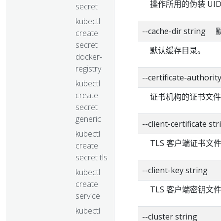
操作所用的伪装 UI
secret
kubectl
--cache-dir strin
create
secret
默认缓存目录。
docker-
registry
--certificate-authorit
kubectl
create
证书机构的证书文件
secret
generic
--client-certificate str
kubectl
TLS 客户端证书文
create
secret tls
--client-key string
kubectl
create
TLS 客户端密钥文
service
kubectl
--cluster string