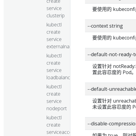
create
service
要使用的 kubecon
clusterip
kubectl
--context string
create
要使用的 kubecon
service
externalname
--default-not-read
kubectl
create
设置针对 notReady
service
置此容忍度的 Pod
loadbalancer
kubectl
--default-unreacha
create
设置针对 unreacha
service
未设置此容忍度的 P
nodeport
kubectl
--disable-compressio
create
serviceaccount
如果为 true，则