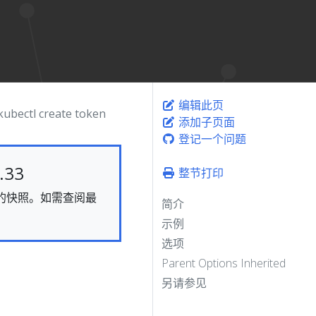
编辑此页
kubectl create token
添加子页面
登记一个问题
33
整节打印
静态的快照。如需查阅最
简介
示例
选项
Parent Options Inherited
另请参见