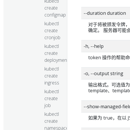
kubectl
create
--duration duration
configmap
kubectl
对于将被颁发令牌，
确定。 服务器可能
create
cronjob
kubectl
-h, --help
create
token 操作的帮助
deployment
kubectl
-o, --output string
create
ingress
输出格式。可选值为： js
template、templat
kubectl
create
job
--show-managed-fiel
kubectl
如果为 true，在以 J
create
namespace