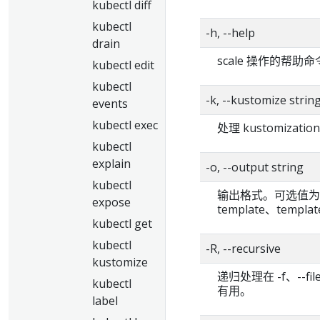
kubectl diff
kubectl
-h, --help
drain
scale 操作的帮助
kubectl edit
kubectl
-k, --kustomize strin
events
kubectl exec
处理 kustomizat
kubectl
explain
-o, --output string
kubectl
输出格式。可选值为： js
expose
template、templat
kubectl get
kubectl
-R, --recursive
kustomize
递归处理在 -f、-
kubectl
有用。
label