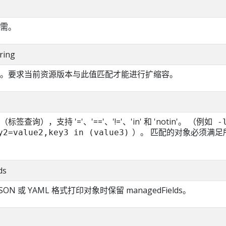
需。
ring
。要求当前资源版本与此值匹配才能进行扩缩容。
询），支持 '='、'=='、'!='、'in' 和 'notin'。 （例如
-
）。 匹配的对象必须满足
y2=value2,key3 in (value3)
ds
SON 或 YAML 格式打印对象时保留 managedFields。