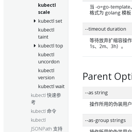
kubectl
当 -o=go-templ
scale
格式为 golang 模板 [h
kubectl set
--timeout duration
kubectl
taint
等待放弃扩缩容操作
kubectl top
1s、2m、3h）。
kubectl
uncordon
kubectl
Parent Opt
version
kubectl wait
--as string
kubectl 快速参
考
操作所用的伪装用户
kubectl 命令
kubectl
--as-group strings
JSONPath 支持
操作所用的伪装用户