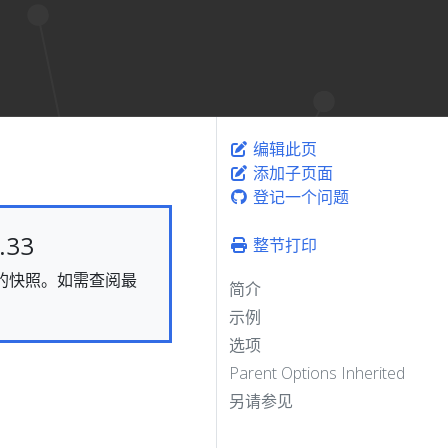
编辑此页
添加子页面
登记一个问题
33
整节打印
静态的快照。如需查阅最
简介
示例
选项
Parent Options Inherited
另请参见