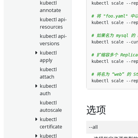
kubectl
kubectl scale --re
annotate
# 将 "foo.yaml"
kubectl api-
kubectl scale --re
resources
kubectl api-
# 如果名为 mysql 的
kubectl scale --cu
versions
kubectl
# 扩缩容多个 Replicat
apply
kubectl scale --re
kubectl
# 将名为 “web” 的 S
attach
kubectl scale --re
kubectl
auth
kubectl
选项
autoscale
kubectl
certificate
--all
kubectl