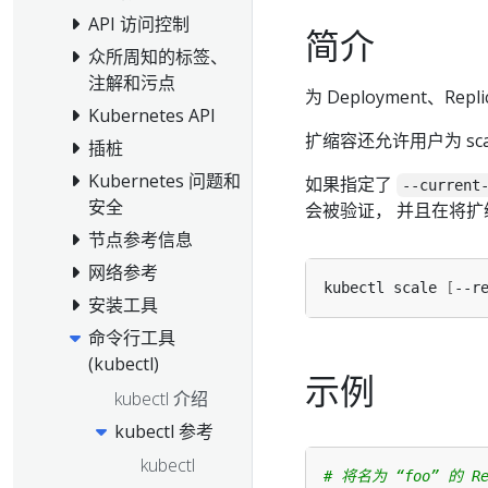
API 访问控制
简介
众所周知的标签、
注解和污点
为 Deployment、Repli
Kubernetes API
扩缩容还允许用户为 sc
插桩
Kubernetes 问题和
如果指定了
--current
安全
会被验证， 并且在将
节点参考信息
网络参考
kubectl scale 
[
--r
安装工具
命令行工具
(kubectl)
示例
kubectl 介绍
kubectl 参考
kubectl
# 将名为 “foo” 的 R