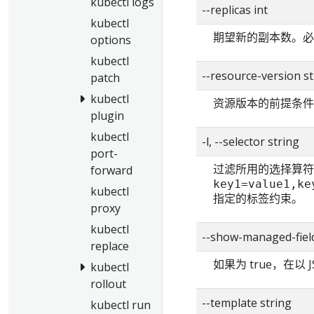
kubectl logs
--replicas int
kubectl
期望新的副本数。必
options
kubectl
--resource-version st
patch
kubectl
资源版本的前提条件
plugin
kubectl
-l, --selector string
port-
过滤所用的选择算符（标签查
forward
key1=value1,ke
kubectl
指定的标签约束。
proxy
kubectl
--show-managed-fiel
replace
如果为 true，在以 J
kubectl
rollout
--template string
kubectl run