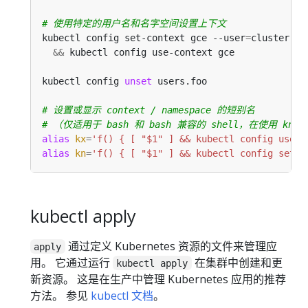
# 使用特定的用户名和名字空间设置上下文
kubectl config set-context gce --user
=
cluster-ad
&&
kubectl config 
unset
 users.foo                  
# 设置或显示 context / namespace 的短别名
# （仅适用于 bash 和 bash 兼容的 shell，在使用 kn 
alias
kx
=
'f() { [ "$1" ] && kubectl config use-c
alias
kn
=
'f() { [ "$1" ] && kubectl config set-c
kubectl apply
通过定义 Kubernetes 资源的文件来管理应
apply
用。 它通过运行
在集群中创建和更
kubectl apply
新资源。 这是在生产中管理 Kubernetes 应用的推荐
方法。 参见
kubectl 文档
。