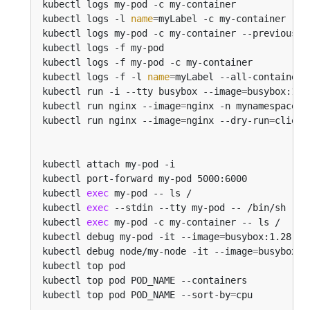
kubectl logs my-pod -c my-container             
kubectl logs -l 
name
=
myLabel -c my-container    
kubectl logs my-pod -c my-container --previous  
kubectl logs -f my-pod                          
kubectl logs -f my-pod -c my-container          
kubectl logs -f -l 
name
=
myLabel --all-containers
kubectl run -i --tty busybox --image
=
busybox:1.2
kubectl run nginx --image
=
nginx -n mynamespace  
kubectl run nginx --image
=
nginx --dry-run
=
kubectl attach my-pod -i                        
kubectl port-forward my-pod 5000:6000           
kubectl 
exec
 my-pod -- ls /                     
kubectl 
exec
 --stdin --tty my-pod -- /bin/sh    
kubectl 
exec
 my-pod -c my-container -- ls /     
kubectl debug my-pod -it --image
=
busybox:1.28   
kubectl debug node/my-node -it --image
=
busybox:1
kubectl top pod                                 
kubectl top pod POD_NAME --containers           
kubectl top pod POD_NAME --sort-by
=
cpu          