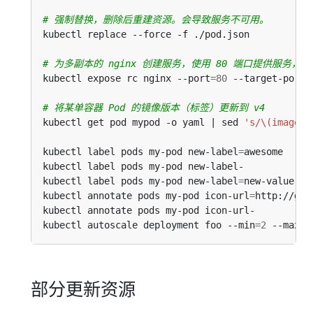
# 强制替换，删除后重建资源。会导致服务不可用。
# 为多副本的 nginx 创建服务，使用 80 端口提供服务，连
kubectl expose rc nginx --port
=
80
 --target-port
=
# 将某单容器 Pod 的镜像版本（标签）更新到 v4
kubectl get pod mypod -o yaml | sed 
's/\(image: 
kubectl label pods my-pod new-label
=
awesome     
kubectl label pods my-pod new-label-            
kubectl label pods my-pod new-label
=
new-value --
kubectl annotate pods my-pod icon-url
=
http://goo
kubectl annotate pods my-pod icon-url-          
kubectl autoscale deployment foo --min
=
2
 --max
=
1
部分更新资源