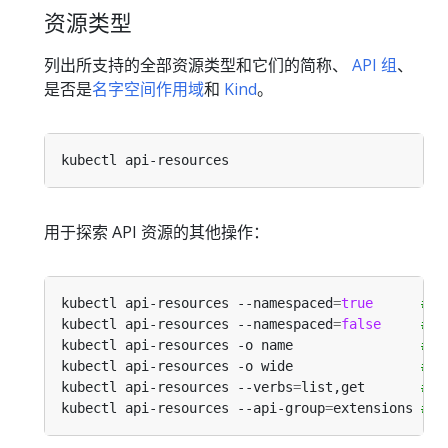
资源类型
列出所支持的全部资源类型和它们的简称、
API 组
、
是否是
名字空间作用域
和
Kind
。
用于探索 API 资源的其他操作：
kubectl api-resources --namespaced
=
true
# 
kubectl api-resources --namespaced
=
false
# 
kubectl api-resources -o name                
# 
kubectl api-resources -o wide                
# 
kubectl api-resources --verbs
=
list,get       
# 
kubectl api-resources --api-group
=
extensions 
# 