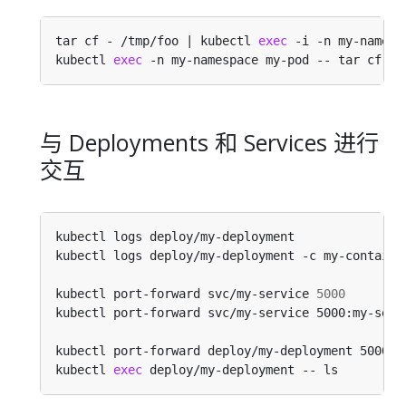
tar cf - /tmp/foo | kubectl 
exec
 -i -n my-namesp
kubectl 
exec
 -n my-namespace my-pod -- tar cf - 
与 Deployments 和 Services 进行
交互
kubectl logs deploy/my-deployment               
kubectl logs deploy/my-deployment -c my-containe
kubectl port-forward svc/my-service 
5000
kubectl port-forward svc/my-service 5000:my-serv
kubectl port-forward deploy/my-deployment 5000:6
kubectl 
exec
 deploy/my-deployment -- ls         