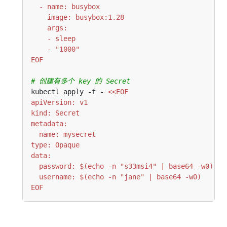
EOF
# 创建有多个 key 的 Secret
kubectl apply -f - 
EOF