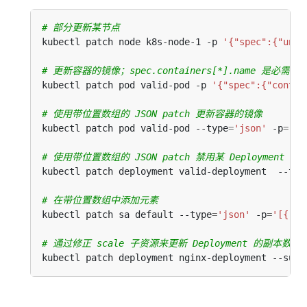
# 部分更新某节点
kubectl patch node k8s-node-1 -p 
'{"spec":{"unsc
# 更新容器的镜像；spec.containers[*].name 是
kubectl patch pod valid-pod -p 
'{"spec":{"contai
# 使用带位置数组的 JSON patch 更新容器的镜像
kubectl patch pod valid-pod --type
=
'json'
 -p
=
'[{
# 使用带位置数组的 JSON patch 禁用某 Deployment 的 li
kubectl patch deployment valid-deployment  --typ
# 在带位置数组中添加元素
kubectl patch sa default --type
=
'json'
 -p
=
'[{"op
# 通过修正 scale 子资源来更新 Deployment 的副本数
kubectl patch deployment nginx-deployment --subr