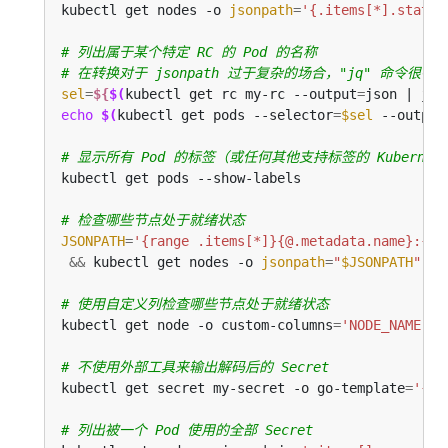
kubectl get nodes -o 
jsonpath
=
'{.items[*].status
# 列出属于某个特定 RC 的 Pod 的名称
# 在转换对于 jsonpath 过于复杂的场合，"jq" 命令很有用；可以
sel
=
${
$(
kubectl get rc my-rc --output
=
json | jq 
echo
$(
kubectl get pods --selector
=
$sel
 --output
# 显示所有 Pod 的标签（或任何其他支持标签的 Kubernet
# 检查哪些节点处于就绪状态
JSONPATH
=
'{range .items[*]}{@.metadata.name}:{ra
&&
 kubectl get nodes -o 
jsonpath
=
"
$JSONPATH
"
 | 
# 使用自定义列检查哪些节点处于就绪状态
kubectl get node -o custom-columns
=
'NODE_NAME:.m
# 不使用外部工具来输出解码后的 Secret
kubectl get secret my-secret -o go-template
=
'{{r
# 列出被一个 Pod 使用的全部 Secret