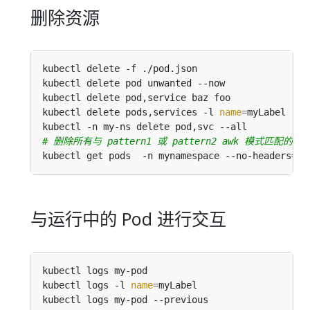
删除资源
kubectl delete -f ./pod.json                    
kubectl delete pod unwanted --now               
kubectl delete pod,service baz foo              
kubectl delete pods,services -l 
name
=
myLabel    
kubectl -n my-ns delete pod,svc --all           
# 删除所有与 pattern1 或 pattern2 awk 模式匹配的 Po
kubectl get pods  -n mynamespace --no-headers
=
tr
与运行中的 Pod 进行交互
kubectl logs my-pod                             
kubectl logs -l 
name
=
myLabel                    
kubectl logs my-pod --previous                  