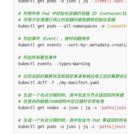
kubectl get pods -o json | jq 
'.items[].spec.con
# 列举所有 Pod 中初始化容器的容器 ID（containerID）
# 可用于在清理已停止的容器时避免删除初始化容器
kubectl get pods --all-namespaces -o 
jsonpath
=
'{
# 列出事件（Event），按时间戳排序
kubectl get events --sort-by
=
# 列出所有警告事件
kubectl events --types
=
# 比较当前的集群状态和假定某清单被应用之后的集群状态
# 生成一个句点分隔的树，其中包含为节点返回的所有键
# 在复杂的嵌套JSON结构中定位键时非常有用
kubectl get nodes -o json | jq -c 
'paths|join(".
# 生成一个句点分隔的树，其中包含为 Pod 等返回的所有键
kubectl get pods -o json | jq -c 
'paths|join("."