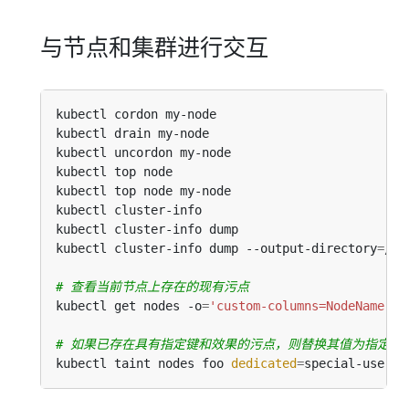
与节点和集群进行交互
kubectl cordon my-node                          
kubectl drain my-node                           
kubectl uncordon my-node                        
kubectl top node                                
kubectl top node my-node                        
kubectl cluster-info                            
kubectl cluster-info dump                       
kubectl cluster-info dump --output-directory
=
/pa
# 查看当前节点上存在的现有污点
kubectl get nodes -o
=
'custom-columns=NodeName:.m
# 如果已存在具有指定键和效果的污点，则替换其值为指定值
kubectl taint nodes foo 
dedicated
=