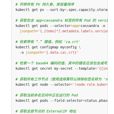
# 列举所有 PV 持久卷，按容量排序
kubectl get pv --sort-by
=
# 获取包含 app=cassandra 标签的所有 Pod 的 version
kubectl get pods --selector
=
app
=
cassandra -o 
jsonpath
=
'{.items[*].metadata.labels.version}'
# 检索带有 “.” 键值，例如 'ca.crt'
kubectl get configmap myconfig 
  -o 
jsonpath
=
'{.data.ca\.crt}'
# 检索一个 base64 编码的值，其中的键名应该包含减号而
kubectl get secret my-secret --template
=
'{{index
# 获取所有工作节点（使用选择算符以排除标签名称为 'node-role.
kubectl get node --selector
=
'!node-role.kubernet
# 获取当前命名空间中正在运行的 Pod
kubectl get pods --field-selector
=
status.phase
=
# 获取全部节点的 ExternalIP 地址