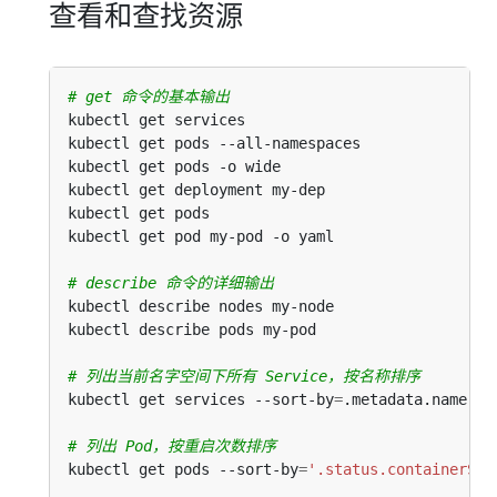
查看和查找资源
# get 命令的基本输出
kubectl get services                          
#
kubectl get pods --all-namespaces             
#
kubectl get pods -o wide                      
#
kubectl get deployment my-dep                 
#
kubectl get pods                              
#
kubectl get pod my-pod -o yaml                
#
# describe 命令的详细输出
# 列出当前名字空间下所有 Service，按名称排序
kubectl get services --sort-by
=
# 列出 Pod，按重启次数排序
kubectl get pods --sort-by
=
'.status.containerSta