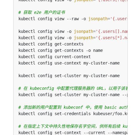
# 获取 e2e 用户的证书
kubectl config view --raw -o 
jsonpath
=
'{.users[?
kubectl config view -o 
jsonpath
=
'{.users[].name}
kubectl config view -o 
jsonpath
=
'{.users[*].name
kubectl config get-contexts                     
kubectl config get-contexts -o name             
kubectl config current-context                  
kubectl config use-context my-cluster-name      
kubectl config set-cluster my-cluster-name      
# 在 kubeconfig 中配置代理服务器的 URL，以用于该客
kubectl config set-cluster my-cluster-name --pro
# 添加新的用户配置到 kubeconf 中，使用 basic auth
kubectl config set-credentials kubeuser/foo.kube
# 在指定上下文中持久性地保存名字空间，供所有后续 kubec
kubectl config set-context --current --namespace