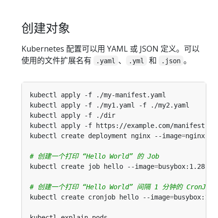
创建对象
Kubernetes 配置可以用 YAML 或 JSON 定义。可以
使用的文件扩展名有
、
和
。
.yaml
.yml
.json
kubectl apply -f ./my-manifest.yaml             
kubectl apply -f ./my1.yaml -f ./my2.yaml       
kubectl apply -f ./dir                          
kubectl apply -f https://example.com/manifest.ya
kubectl create deployment nginx --image
=
nginx   
# 创建一个打印 “Hello World” 的 Job
kubectl create job hello --image
=
busybox:1.28 --
# 创建一个打印 “Hello World” 间隔 1 分钟的 CronJob
kubectl create cronjob hello --image
=
busybox:1.2
kubectl explain pods                          
#