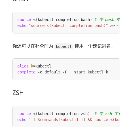
source
 <
(
kubectl completion bash
)
# 在 bash 中设
echo
"source <(kubectl completion bash)"
 >> ~/.b
你还可以在补全时为
使用一个速记别名：
kubectl
alias
k
=
complete
ZSH
source
 <
(
kubectl completion zsh
)
# 在 zsh 中设
echo
'[[ $commands[kubectl] ]] && source <(kubec