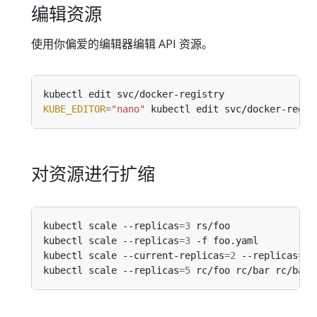
编辑资源
使用你偏爱的编辑器编辑 API 资源。
kubectl edit svc/docker-registry                
KUBE_EDITOR
=
"nano"
 kubectl edit svc/docker-regis
对资源进行扩缩
kubectl scale --replicas
=
3
 rs/foo               
kubectl scale --replicas
=
3
 -f foo.yaml          
kubectl scale --current-replicas
=
2
 --replicas
=
3
 
kubectl scale --replicas
=
5
 rc/foo rc/bar rc/baz 