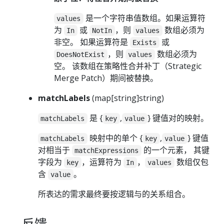
是一个字符串值数组。如果运算符
values
为
或
，则
数组必须为
In
NotIn
values
非空。 如果运算符是
或
Exists
，则
数组必须为
DoesNotExist
values
空。 该数组在策略性合并补丁（Strategic
Merge Patch）期间被替换。
matchLabels
(map[string]string)
是 {
,
} 键值对的映射。
matchLabels
key
value
映射中的单个 {
,
} 键值
matchLabels
key
value
对相当于
的一个元素， 其键
matchExpressions
字段为
，运算符为
，
数组仅包
key
In
values
含
。
value
所表达的需求最终要按逻辑与的关系组合。
反馈