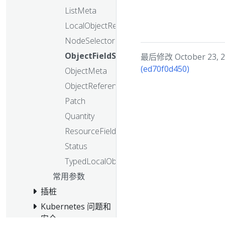
ListMeta
LocalObjectReference
NodeSelectorRequirement
ObjectFieldSelector
最后修改 October 23, 20
(ed70f0d450)
ObjectMeta
ObjectReference
Patch
Quantity
ResourceFieldSelector
Status
TypedLocalObjectReference
常用参数
插桩
Kubernetes 问题和
安全