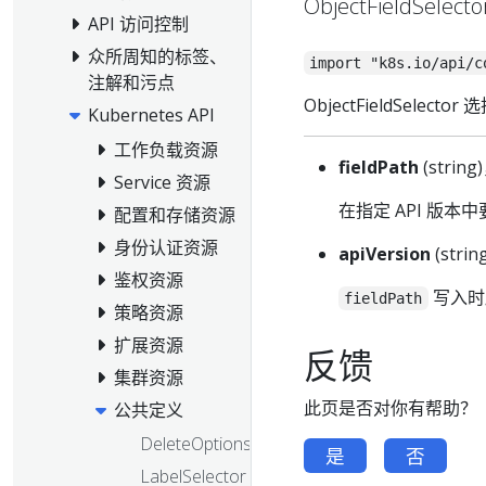
ObjectFieldSele
API 访问控制
众所周知的标签、
import "k8s.io/api/c
注解和污点
ObjectFieldSelecto
Kubernetes API
工作负载资源
fieldPath
(strin
Service 资源
在指定 API 版
配置和存储资源
身份认证资源
apiVersion
(strin
鉴权资源
写入时
fieldPath
策略资源
扩展资源
反馈
集群资源
此页是否对你有帮助？
公共定义
DeleteOptions
是
否
LabelSelector