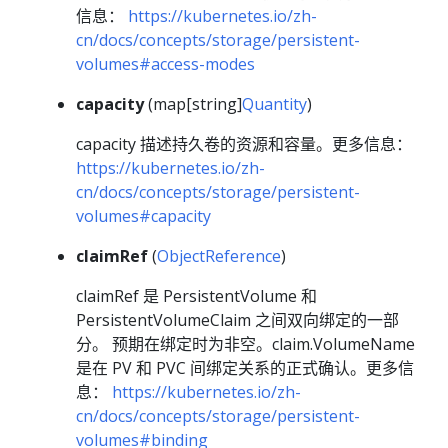
信息：
https://kubernetes.io/zh-
cn/docs/concepts/storage/persistent-
volumes#access-modes
capacity
(map[string]
Quantity
)
capacity 描述持久卷的资源和容量。更多信息：
https://kubernetes.io/zh-
cn/docs/concepts/storage/persistent-
volumes#capacity
claimRef
(
ObjectReference
)
claimRef 是 PersistentVolume 和
PersistentVolumeClaim 之间双向绑定的一部
分。 预期在绑定时为非空。claim.VolumeName
是在 PV 和 PVC 间绑定关系的正式确认。更多信
息：
https://kubernetes.io/zh-
cn/docs/concepts/storage/persistent-
volumes#binding