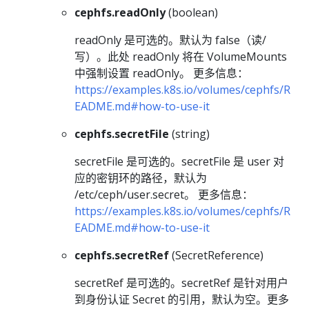
cephfs.readOnly
(boolean)
readOnly 是可选的。默认为 false（读/
写）。此处 readOnly 将在 VolumeMounts
中强制设置 readOnly。 更多信息：
https://examples.k8s.io/volumes/cephfs/R
EADME.md#how-to-use-it
cephfs.secretFile
(string)
secretFile 是可选的。secretFile 是 user 对
应的密钥环的路径，默认为
/etc/ceph/user.secret。 更多信息：
https://examples.k8s.io/volumes/cephfs/R
EADME.md#how-to-use-it
cephfs.secretRef
(SecretReference)
secretRef 是可选的。secretRef 是针对用户
到身份认证 Secret 的引用，默认为空。更多