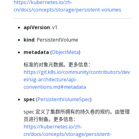
https://kubernetes.io/zh-
cn/docs/concepts/storage/persistent-volumes
apiVersion
: v1
kind
: PersistentVolume
metadata
(
ObjectMeta
)
标准的对象元数据。更多信息：
https://git.k8s.io/community/contributors/dev
el/sig-architecture/api-
conventions.md#metadata
spec
(
PersistentVolumeSpec
)
spec 定义了集群所拥有的持久卷的规约。由管理
员进行制备。更多信息：
https://kubernetes.io/zh-
cn/docs/concepts/storage/persistent-