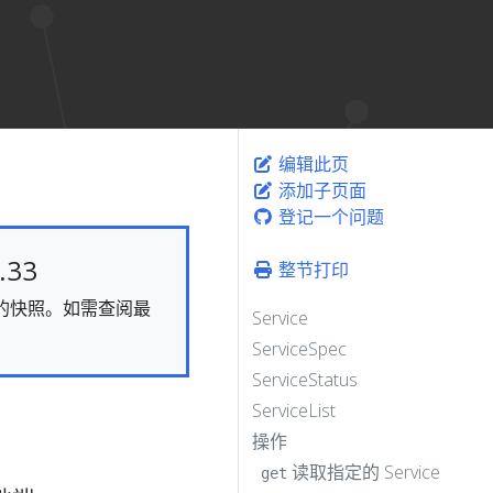
编辑此页
添加子页面
登记一个问题
33
整节打印
静态的快照。如需查阅最
Service
ServiceSpec
ServiceStatus
ServiceList
操作
读取指定的 Service
get