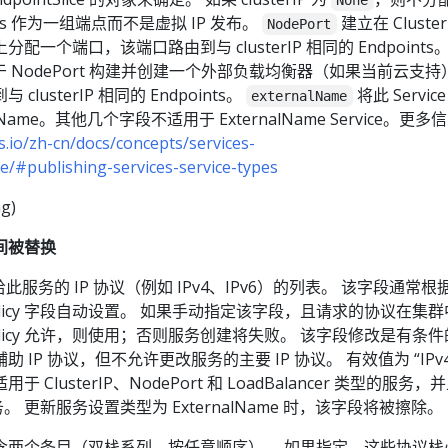
None
ints 作为一组端点而不是虚拟 IP 发布。
建立在 Cluster
NodePort
一个端口，该端口路由到与 clusterIP 相同的 Endpoints
 NodePort 构建并创建一个外部负载均衡器（如果当前云支持
lusterIP 相同的 Endpoints。
将此 Servic
externalName
lName。其他几个字段不适用于 ExternalName Service。更多
s.io/zh-cn/docs/concepts/services-
e/#publishing-services-service-types
ng)
间被替换
是分配给此服务的 IP 协议（例如 IPv4、IPv6）的列表。 该字段通常
lyPolicy 字段自动设置。 如果手动指定该字段，且请求的协议在集
lyPolicy 允许，则使用；否则服务创建将失败。 该字段修改是有条
 IP 协议，但不允许更改服务的主要 IP 协议。 有效值为 “IPv4
用于 ClusterIP、NodePort 和 LoadBalancer 类型的服务，
。 更新服务设置类型为 ExternalName 时，该字段将被擦除。
含两个条目（双栈系列，按任意顺序）。 如果指定，这些协议栈