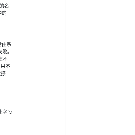
口的名
中的
。
通常由系
失败。
建不
如果不
被擦
此字段