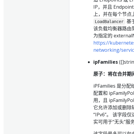
IP，并且 Endpo
上，并在每个节点上分配
基于
LoadBalancer
该负载均衡器路由到与 c
为指定的 externa
https://kubernete
networking/servic
ipFamilies
([]stri
原子：将在合并期
iPFamilies 
配置和 ipFami
用，且 ipFami
它允许添加或删除辅助
“IPv6”。 该字段仅适
实可用于“无头”服务
该字段最多可以包