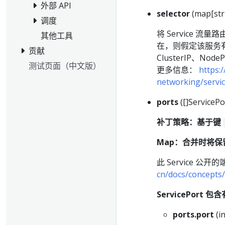
外部 API
selector
(map[str
调度
将 Service 流
其他工具
在，则假定该服务有
贡献
ClusterIP、Nod
测试页面（中文版）
更多信息：
https:
networking/servic
ports
([]ServicePo
补丁策略：基于键
Map：合并时将保留
此 Service 
cn/docs/concepts/
ServicePort 包
ports.port
(i