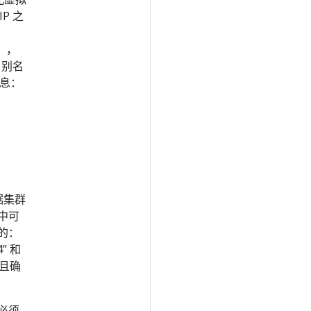
IP 之
。
），
e 别名
信息：
根据集群
群中可
件的：
” 和
并且确
必须