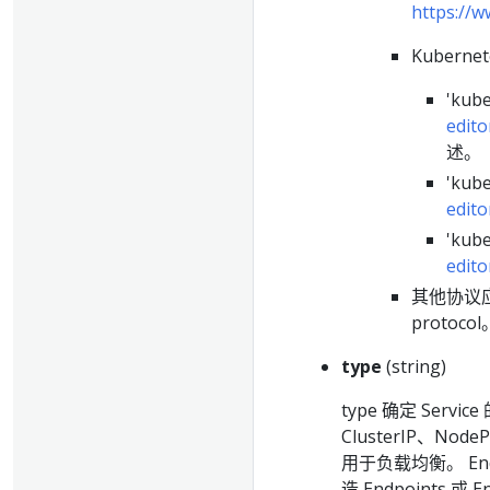
https://
Kubern
'kub
edito
述。
'kub
edito
'kub
edito
其他协议应使
protocol
type
(string)
type 确定 Servi
ClusterIP、NodeP
用于负载均衡。 Endp
造 Endpoints 或 