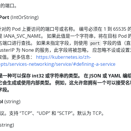
公开的端口。
Port
(IntOrString)
 所针对的 Pod 上要访问的端口号或名称。 编号必须在 1 到 65535
IANA_SVC_NAME。 如果此值是一个字符串，将在目标 Pod 
名端口进行查找。 如果未指定字段，则使用
字段的值（直
port
lusterIP 为 None 的服务，此字段将被忽略， 应忽略不设或设置
取值。更多信息：
https://kubernetes.io/zh-
pts/services-networking/service/#defining-a-service
ng 是一种可以保存 int32 或字符串的类型。 在 JSON 或 YAML 
它会生成或使用内部类型。 例如，这允许您拥有一个可以接受名
 字段。
ol
(string)
议。支持 “TCP”、“UDP” 和 “SCTP”。默认为 TCP。
string)