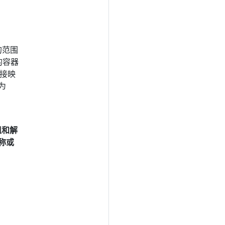
 的范围
的容器
接映
为
编组和解
称或