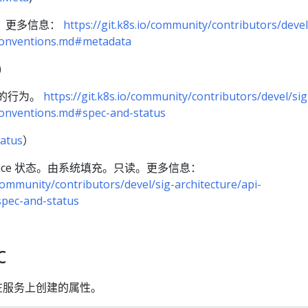
。更多信息：
https://git.k8s.io/community/contributors/devel
-conventions.md#metadata
)
ce 的行为。
https://git.k8s.io/community/contributors/devel/sig
-conventions.md#spec-and-status
tatus
）
vice 状态。由系统填充。只读。更多信息：
/community/contributors/devel/sig-architecture/api-
pec-and-status
c
述用户在服务上创建的属性。