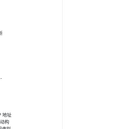
-
所
-
-
 地址
手动构
配虚拟