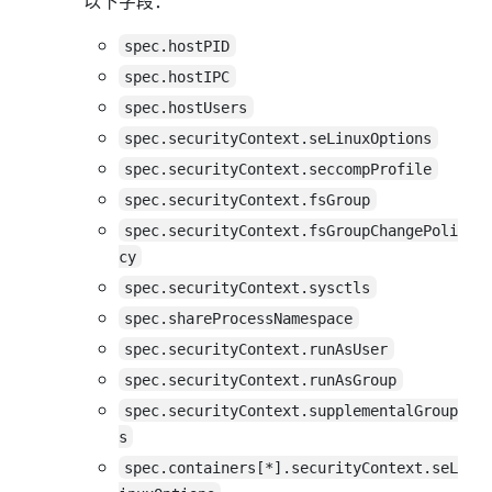
以下字段：
spec.hostPID
spec.hostIPC
spec.hostUsers
spec.securityContext.seLinuxOptions
spec.securityContext.seccompProfile
spec.securityContext.fsGroup
spec.securityContext.fsGroupChangePoli
cy
spec.securityContext.sysctls
spec.shareProcessNamespace
spec.securityContext.runAsUser
spec.securityContext.runAsGroup
spec.securityContext.supplementalGroup
s
spec.containers[*].securityContext.seL