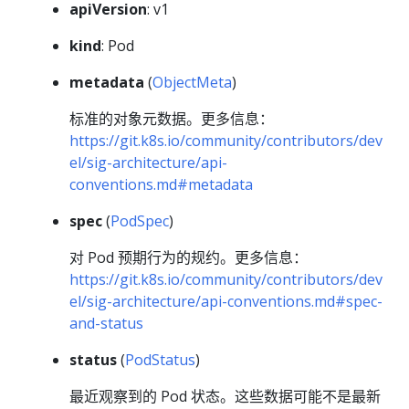
apiVersion
: v1
kind
: Pod
metadata
(
ObjectMeta
)
标准的对象元数据。更多信息：
https://git.k8s.io/community/contributors/dev
el/sig-architecture/api-
conventions.md#metadata
spec
(
PodSpec
)
对 Pod 预期行为的规约。更多信息：
https://git.k8s.io/community/contributors/dev
el/sig-architecture/api-conventions.md#spec-
and-status
status
(
PodStatus
)
最近观察到的 Pod 状态。这些数据可能不是最新