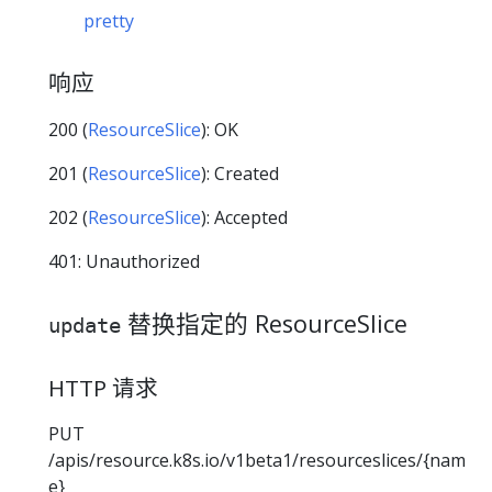
pretty
响应
200 (
ResourceSlice
): OK
201 (
ResourceSlice
): Created
202 (
ResourceSlice
): Accepted
401: Unauthorized
替换指定的 ResourceSlice
update
HTTP 请求
PUT
/apis/resource.k8s.io/v1beta1/resourceslices/{nam
e}