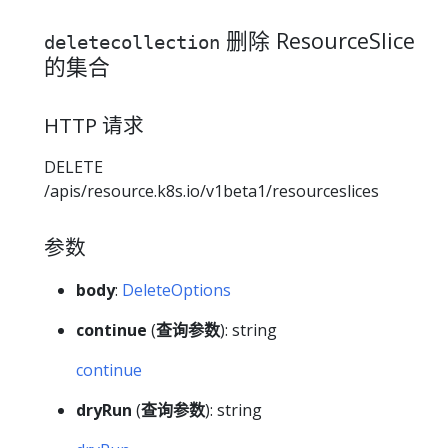
删除 ResourceSlice
deletecollection
的集合
HTTP 请求
DELETE
/apis/resource.k8s.io/v1beta1/resourceslices
参数
body
:
DeleteOptions
continue
(
查询参数
): string
continue
dryRun
(
查询参数
): string