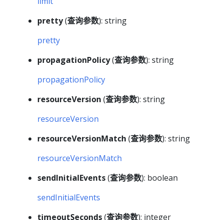
limit
pretty
(
查询参数
): string
pretty
propagationPolicy
(
查询参数
): string
propagationPolicy
resourceVersion
(
查询参数
): string
resourceVersion
resourceVersionMatch
(
查询参数
): string
resourceVersionMatch
sendInitialEvents
(
查询参数
): boolean
sendInitialEvents
timeoutSeconds
(
查询参数
): integer