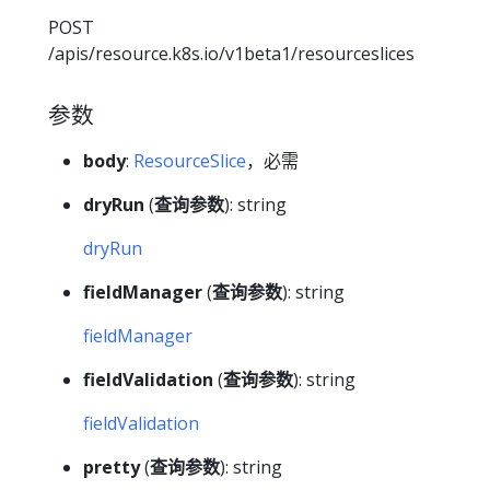
POST
/apis/resource.k8s.io/v1beta1/resourceslices
参数
body
:
ResourceSlice
，必需
dryRun
(
查询参数
): string
dryRun
fieldManager
(
查询参数
): string
fieldManager
fieldValidation
(
查询参数
): string
fieldValidation
pretty
(
查询参数
): string