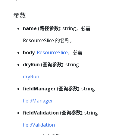
参数
name
(
路径参数
): string，必需
ResourceSlice 的名称。
body
:
ResourceSlice
，必需
dryRun
(
查询参数
): string
dryRun
fieldManager
(
查询参数
): string
fieldManager
fieldValidation
(
查询参数
): string
fieldValidation