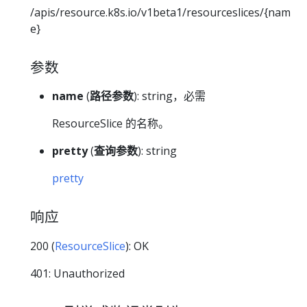
/apis/resource.k8s.io/v1beta1/resourceslices/{nam
e}
参数
name
(
路径参数
): string，必需
ResourceSlice 的名称。
pretty
(
查询参数
): string
pretty
响应
200 (
ResourceSlice
): OK
401: Unauthorized