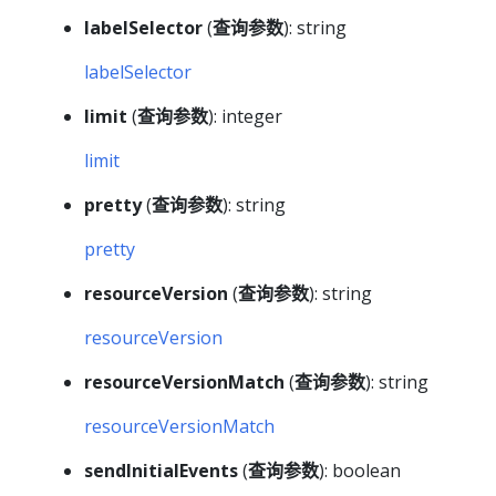
labelSelector
(
查询参数
): string
labelSelector
limit
(
查询参数
): integer
limit
pretty
(
查询参数
): string
pretty
resourceVersion
(
查询参数
): string
resourceVersion
resourceVersionMatch
(
查询参数
): string
resourceVersionMatch
sendInitialEvents
(
查询参数
): boolean