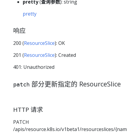
pretty
(
查询参数
): string
pretty
响应
200 (
ResourceSlice
): OK
201 (
ResourceSlice
): Created
401: Unauthorized
部分更新指定的 ResourceSlice
patch
HTTP 请求
PATCH
/apis/resource.k8s.io/v1beta1/resourceslices/{nam