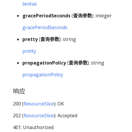
tential
gracePeriodSeconds
(
查询参数
): integer
gracePeriodSeconds
pretty
(
查询参数
): string
pretty
propagationPolicy
(
查询参数
): string
propagationPolicy
响应
200 (
ResourceSlice
): OK
202 (
ResourceSlice
): Accepted
401: Unauthorized