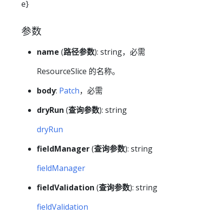
e}
参数
name
(
路径参数
): string，必需
ResourceSlice 的名称。
body
:
Patch
，必需
dryRun
(
查询参数
): string
dryRun
fieldManager
(
查询参数
): string
fieldManager
fieldValidation
(
查询参数
): string
fieldValidation