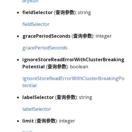
dryRun
fieldSelector
(
查询参数
): string
fieldSelector
gracePeriodSeconds
(
查询参数
): integer
gracePeriodSeconds
ignoreStoreReadErrorWithClusterBreaking
Potential
(
查询参数
): boolean
ignoreStoreReadErrorWithClusterBreakingPo
tential
labelSelector
(
查询参数
): string
labelSelector
limit
(
查询参数
): integer