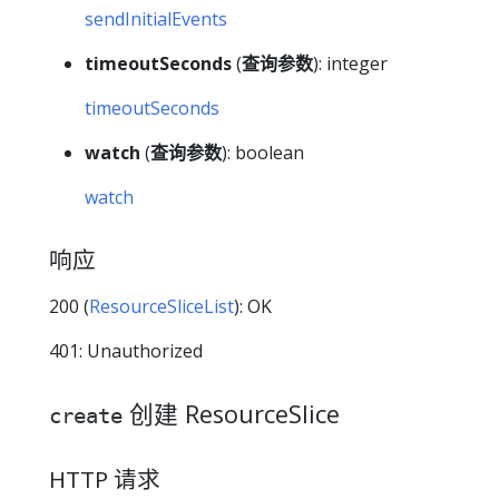
sendInitialEvents
timeoutSeconds
(
查询参数
): integer
timeoutSeconds
watch
(
查询参数
): boolean
watch
响应
200 (
ResourceSliceList
): OK
401: Unauthorized
创建 ResourceSlice
create
HTTP 请求