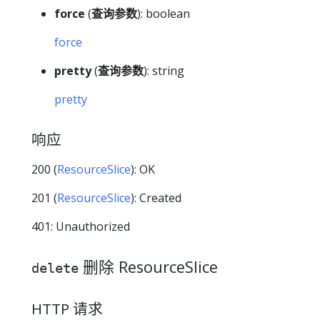
force
(
查询参数
): boolean
force
pretty
(
查询参数
): string
pretty
响应
200 (
ResourceSlice
): OK
201 (
ResourceSlice
): Created
401: Unauthorized
删除 ResourceSlice
delete
HTTP 请求