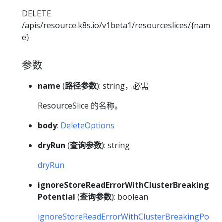
DELETE
/apis/resource.k8s.io/v1beta1/resourceslices/{nam
e}
参数
name
(
路径参数
): string，必需
ResourceSlice 的名称。
body
:
DeleteOptions
dryRun
(
查询参数
): string
dryRun
ignoreStoreReadErrorWithClusterBreaking
Potential
(
查询参数
): boolean
ignoreStoreReadErrorWithClusterBreakingPo