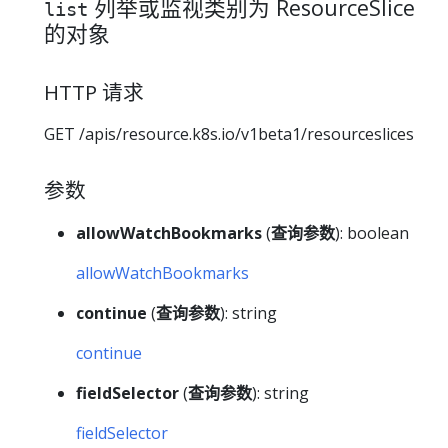
列举或监视类别为 ResourceSlice
list
的对象
HTTP 请求
GET /apis/resource.k8s.io/v1beta1/resourceslices
参数
allowWatchBookmarks
(
查询参数
): boolean
allowWatchBookmarks
continue
(
查询参数
): string
continue
fieldSelector
(
查询参数
): string
fieldSelector