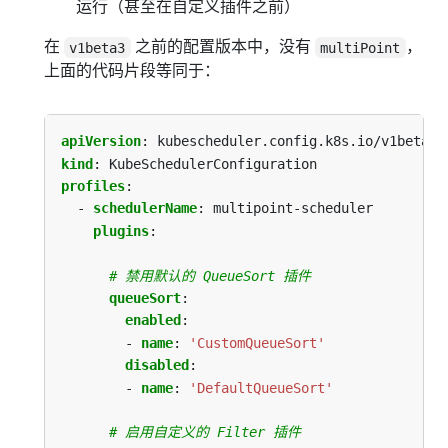
运行（甚至在自定义插件之前）
在
之前的配置版本中，没有
，
v1beta3
multiPoint
上面的代码片段等同于：
apiVersion
:
kubescheduler.config.k8s.io/v1beta2
kind
:
KubeSchedulerConfiguration
profiles
:
- 
schedulerName
:
multipoint-scheduler
plugins
:
# 禁用默认的 QueueSort 插件
queueSort
:
enabled
:
- 
name
:
'CustomQueueSort'
disabled
:
- 
name
:
'DefaultQueueSort'
# 启用自定义的 Filter 插件