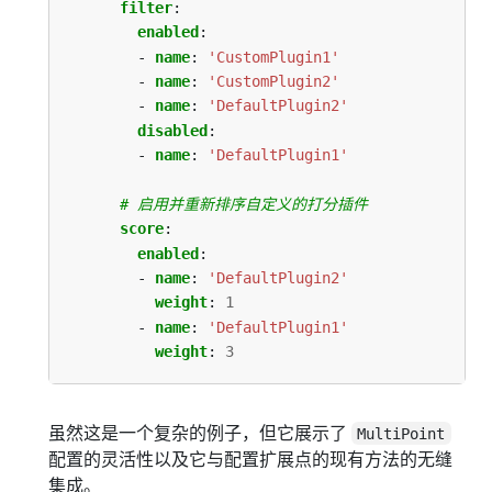
filter
:
enabled
:
- 
name
:
'CustomPlugin1'
- 
name
:
'CustomPlugin2'
- 
name
:
'DefaultPlugin2'
disabled
:
- 
name
:
'DefaultPlugin1'
# 启用并重新排序自定义的打分插件
score
:
enabled
:
- 
name
:
'DefaultPlugin2'
weight
:
1
- 
name
:
'DefaultPlugin1'
weight
:
3
虽然这是一个复杂的例子，但它展示了
MultiPoint
配置的灵活性以及它与配置扩展点的现有方法的无缝
集成。