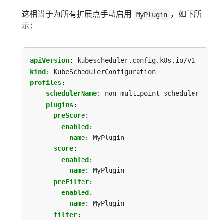
这相当于为所有扩展点手动启用
，如下所
MyPlugin
示：
apiVersion
:
kubescheduler.config.k8s.io/v1
kind
:
KubeSchedulerConfiguration
profiles
:
- 
schedulerName
:
non-multipoint-scheduler
plugins
:
preScore
:
enabled
:
- 
name
:
MyPlugin
score
:
enabled
:
- 
name
:
MyPlugin
preFilter
:
enabled
:
- 
name
:
MyPlugin
filter
: