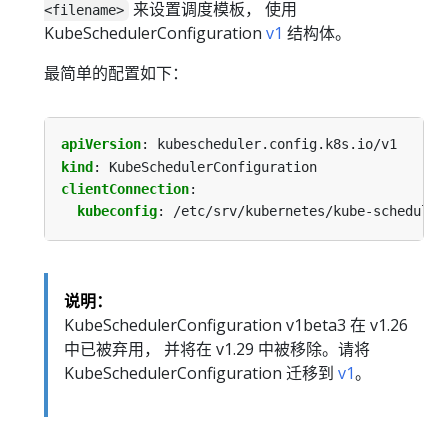
来设置调度模板， 使用
<filename>
KubeSchedulerConfiguration
v1
结构体。
最简单的配置如下：
apiVersion
:
kubescheduler.config.k8s.io/v1
kind
:
KubeSchedulerConfiguration
clientConnection
:
kubeconfig
:
/etc/srv/kubernetes/kube-scheduler
说明：
KubeSchedulerConfiguration v1beta3 在 v1.26
中已被弃用， 并将在 v1.29 中被移除。请将
KubeSchedulerConfiguration 迁移到
v1
。