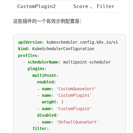
、
CustomPlugin2
Score
Filter
这些插件的一个有效示例配置是：
apiVersion
:
kubescheduler.config.k8s.io/v1
kind
:
KubeSchedulerConfiguration
profiles
:
- 
schedulerName
:
multipoint-scheduler
plugins
:
multiPoint
:
enabled
:
- 
name
:
'CustomQueueSort'
- 
name
:
'CustomPlugin1'
weight
:
3
- 
name
:
'CustomPlugin2'
disabled
:
- 
name
:
'DefaultQueueSort'
filter
: