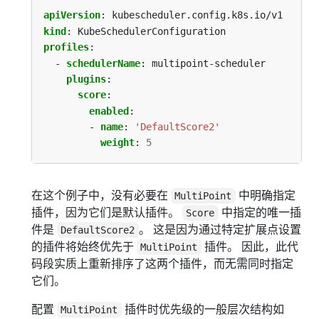
apiVersion
:
kubescheduler.config.k8s.io/v1
kind
:
KubeSchedulerConfiguration
profiles
:
- 
schedulerName
:
multipoint-scheduler
plugins
:
score
:
enabled
:
- 
name
:
'DefaultScore2'
weight
:
5
在这个例子中，没有必要在
中明确指定
MultiPoint
插件，因为它们是默认插件。
中指定的唯一插
Score
件是
。 这是因为通过特定扩展点设置
DefaultScore2
的插件将始终优先于
插件。 因此，此代
MultiPoint
码段实质上重新排序了这两个插件，而无需同时指定
它们。
配置
插件时优先级的一般层次结构如
MultiPoint