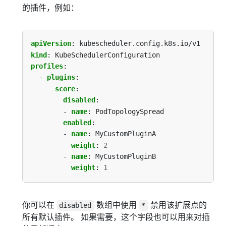
的插件，例如：
apiVersion
:
kubescheduler.config.k8s.io/v1
kind
:
KubeSchedulerConfiguration
profiles
:
- 
plugins
:
score
:
disabled
:
- 
name
:
PodTopologySpread
enabled
:
- 
name
:
MyCustomPluginA
weight
:
2
- 
name
:
MyCustomPluginB
weight
:
1
你可以在
数组中使用
禁用该扩展点的
disabled
*
所有默认插件。 如果需要，这个字段也可以用来对插