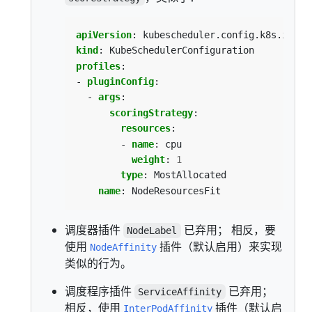
apiVersion
:
kubescheduler.config.k8s.io/v1
kind
:
KubeSchedulerConfiguration
profiles
:
- 
pluginConfig
:
- 
args
:
scoringStrategy
:
resources
:
- 
name
:
cpu
weight
:
1
type
:
MostAllocated
name
:
NodeResourcesFit
调度器插件
已弃用； 相反，要
NodeLabel
使用
插件（默认启用）来实现
NodeAffinity
类似的行为。
调度程序插件
已弃用；
ServiceAffinity
相反，使用
插件（默认启
InterPodAffinity