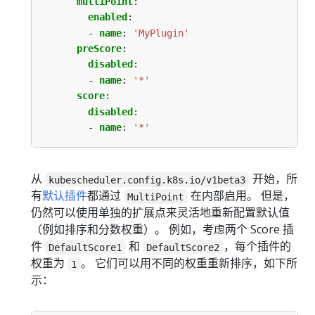
multiPoint
:
enabled
:
- 
name
:
'MyPlugin'
preScore
:
disabled
:
- 
name
:
'*'
score
:
disabled
:
- 
name
:
'*'
从
开始，所
kubescheduler.config.k8s.io/v1beta3
有
默认插件
都通过
在内部启用。 但是，
MultiPoint
仍然可以使用单独的扩展点来灵活地重新配置默认值
（例如排序和分数权重）。 例如，考虑两个 Score 插
件
和
，每个插件的
DefaultScore1
DefaultScore2
权重为
。 它们可以用不同的权重重新排序，如下所
1
示：