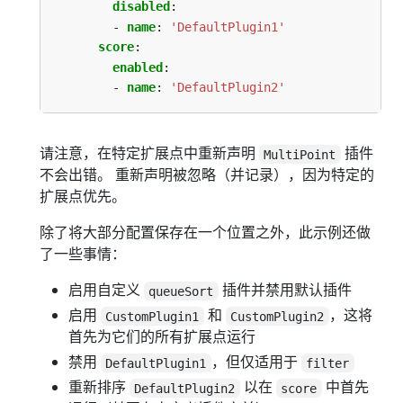
disabled
:
- 
name
:
'DefaultPlugin1'
score
:
enabled
:
- 
name
:
'DefaultPlugin2'
请注意，在特定扩展点中重新声明
插件
MultiPoint
不会出错。 重新声明被忽略（并记录），因为特定的
扩展点优先。
除了将大部分配置保存在一个位置之外，此示例还做
了一些事情：
启用自定义
插件并禁用默认插件
queueSort
启用
和
，这将
CustomPlugin1
CustomPlugin2
首先为它们的所有扩展点运行
禁用
，但仅适用于
DefaultPlugin1
filter
重新排序
以在
中首先
DefaultPlugin2
score