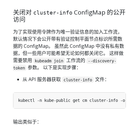
关闭对
ConfigMap 的公开
cluster-info
访问
为了实现使用令牌作为唯一验证信息的加入工作流，
默认情况下会公开带有验证控制平面节点标识所需数
据的 ConfigMap。 虽然此 ConfigMap 中没有私有数
据，但一些用户可能希望无论如何都关闭它。 这样做
需要禁用
工作流的
kubeadm join
--discovery-
参数。 以下是实现步骤：
token
从 API 服务器获取
文件：
cluster-info
kubectl -n kube-public get cm cluster-info -o 
js
输出类似于：