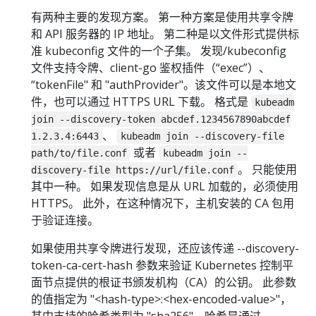
有两种主要的发现方案。 第一种方案是使用共享令牌
和 API 服务器的 IP 地址。 第二种是以文件形式提供标
准 kubeconfig 文件的一个子集。 发现/kubeconfig
文件支持令牌、client-go 鉴权插件（“exec”）、
“tokenFile" 和 "authProvider"。该文件可以是本地文
件，也可以通过 HTTPS URL 下载。 格式是
kubeadm
join --discovery-token abcdef.1234567890abcdef
、
1.2.3.4:6443
kubeadm join --discovery-file
或者
path/to/file.conf
kubeadm join --
。 只能使用
discovery-file https://url/file.conf
其中一种。 如果发现信息是从 URL 加载的，必须使用
HTTPS。 此外，在这种情况下，主机安装的 CA 包用
于验证连接。
如果使用共享令牌进行发现，还应该传递 --discovery-
token-ca-cert-hash 参数来验证 Kubernetes 控制平
面节点提供的根证书颁发机构（CA）的公钥。 此参数
的值指定为 "<hash-type>:<hex-encoded-value>"，