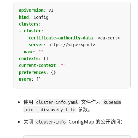
apiVersion
:
v1
kind
:
Config
clusters
:
- 
cluster
:
certificate-authority-data
:
<ca-cert>
server
:
https://<ip>:<port>
name
:
""
contexts
:
[]
current-context
:
""
preferences
:
{}
users
:
[]
使用
文件作为
cluster-info.yaml
kubeadm
参数。
join --discovery-file
关闭
ConfigMap 的公开访问：
cluster-info