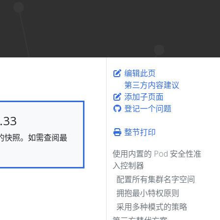
编辑此页
第三方内容建议
添加子页面
登记一个问题
33
整节打印
静态的快照。如需查阅最
使用内置的 Pod 安全性准
入控制器
配置所有集群名字空间
拥抱最小特权原则
采用多种模式的策略