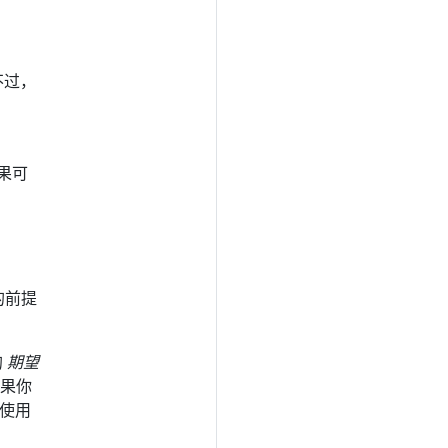
不过，
果可
的前提
的
期望
如果你
望使用