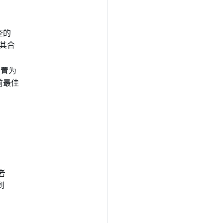
查的
使其合
置为
前最佳
者
到