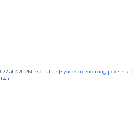
22 at 4:20 PM PST:
[zh-cn] sync intro enforcing-pod-securi
14c)