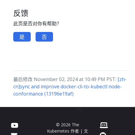
反馈
此页是否对你有帮助？
是
否
最后修改 November 02, 2024 at 10:49 PM PST:
[zh-
cn]sync and improve docker-cli-to-kubectl node-
conformance (13196e19af)
© 2026 The
Kubernetes 作者 | 文