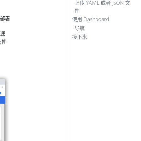
上传 YAML 或者 JSON 文
件
用部署
使用 Dashboard
导航
资源
接下来
性伸