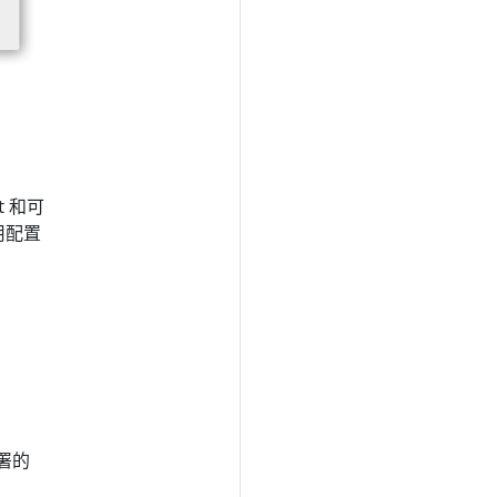
t 和可
用配置
署的