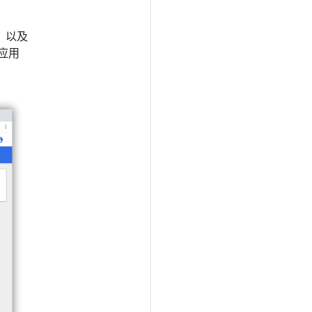
，以及
应用