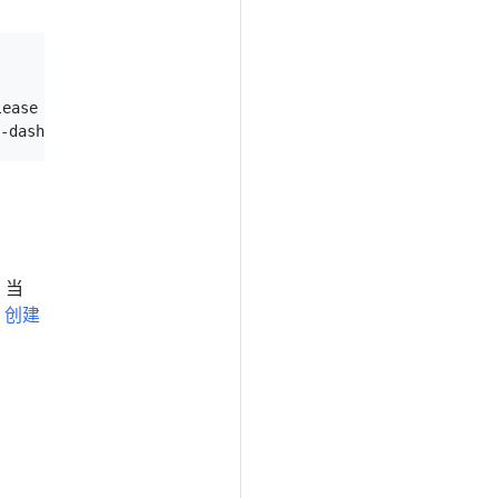
ease

 当
照
创建