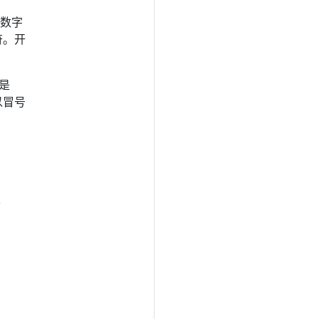
以数字
符。开
是
须以冒号
个