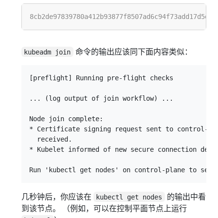
命令的输出应该同下面内容类似：
kubeadm join
[preflight] Running pre-flight checks

... (log output of join workflow) ...

Node join complete:

* Certificate signing request sent to control-pla
  received.

* Kubelet informed of new secure connection detai
几秒钟后，你应该在
的输出中看
kubectl get nodes
到该节点。 （例如，可以在控制平面节点上运行