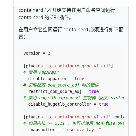
containerd 1.4 开始支持在用户命名空间运行
containerd 的 CRI 插件。
在用户命名空间运行 containerd 必须进行如下配
置：
version = 
2
[plugins.
"io.containerd.grpc.v1.cri"
# 禁用 AppArmor
  disable_apparmor = 
true
# 忽略配置 oom_score_adj 时的错误
  restrict_oom_score_adj = 
true
# 禁用 hugetlb cgroup v2 控制器（因为 systemd 不
  disable_hugetlb_controller = 
true
[plugins.
"io.containerd.grpc.v1.cri"
# 如果内核 >= 5.11 , 也可以使用 non-fuse overla
  snapshotter = 
"fuse-overlayfs"