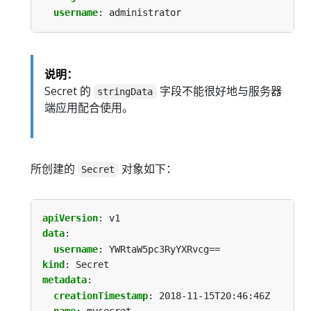
username
:
administrator
说明：
Secret 的
字段不能很好地与服务器
stringData
端应用配合使用。
所创建的
对象如下：
Secret
apiVersion
:
v1
data
:
username
:
YWRtaW5pc3RyYXRvcg==
kind
:
Secret
metadata
:
creationTimestamp
:
2018-11-15T20:46:46Z