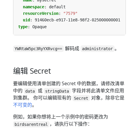
name
:
mysecret
namespace
:
default
resourceVersion
:
"7579"
uid
:
91460ecb-e917-11e8-98f2-025000000001
type
:
Opaque
解码成
。
YWRtaW5pc3RyYXRvcg==
administrator
编辑 Secret
要编辑使用清单创建的 Secret 中的数据，请修改清单
中的
或
字段并将此清单文件应用
data
stringData
到集群。 你可以编辑现有的
对象，除非它是
Secret
不可变的
。
例如，如果你想将上一个示例中的密码更改为
，请执行以下操作：
birdsarentreal