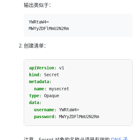
输出类似于：
YWRtaW4=

创建清单：
apiVersion
:
v1
kind
:
Secret
metadata
:
name
:
mysecret
type
:
Opaque
data
:
username
:
YWRtaW4=
password
:
MWYyZDFlMmU2N2Rm
注意，Secret 对象的名称必须是有效的
DNS 子