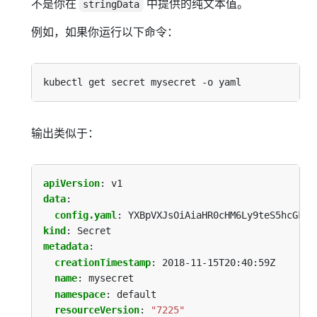
不是你在
中提供的纯文本值。
stringData
例如，如果你运行以下命令：
输出类似于：
apiVersion
:
v1
data
:
config.yaml
:
YXBpVXJsOiAiaHR0cHM6Ly9teS5hcGkuY
kind
:
Secret
metadata
:
creationTimestamp
:
2018-11-15T20:40:59Z
name
:
mysecret
namespace
:
default
resourceVersion
:
"7225"