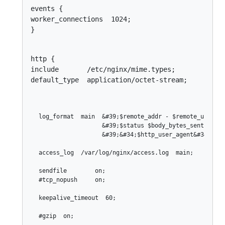
events {

worker_connections  1024;

}
http {

include       /etc/nginx/mime.types;

default_type  application/octet-stream;
log_format  main  &#39;$remote_addr - $remote_user [$
                  &#39;$status $body_bytes_sent &#34;
                  &#39;&#34;$http_user_agent&#34; &#3
access_log  /var/log/nginx/access.log  main;

sendfile        on;

#tcp_nopush     on;

keepalive_timeout  60;

#gzip  on;
