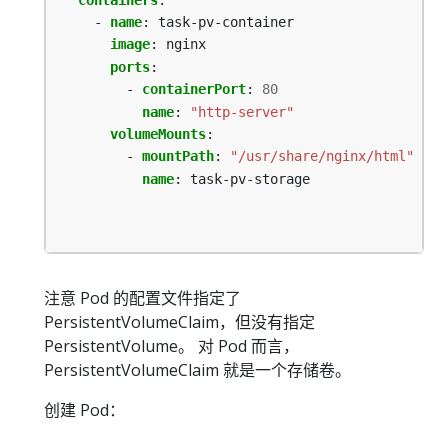
- 
name
:
task-pv-container
image
:
nginx
ports
:
- 
containerPort
:
80
name
:
"http-server"
volumeMounts
:
- 
mountPath
:
"/usr/share/nginx/html"
name
:
task-pv-storage
注意 Pod 的配置文件指定了
PersistentVolumeClaim，但没有指定
PersistentVolume。 对 Pod 而言，
PersistentVolumeClaim 就是一个存储卷。
创建 Pod：