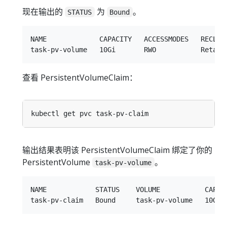
现在输出的
为
。
STATUS
Bound
NAME             CAPACITY   ACCESSMODES   RECLAI
查看 PersistentVolumeClaim：
输出结果表明该 PersistentVolumeClaim 绑定了你的
PersistentVolume
。
task-pv-volume
NAME            STATUS    VOLUME           CAPACI