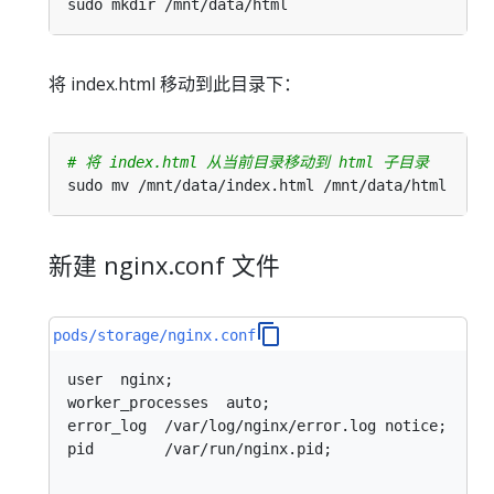
将 index.html 移动到此目录下：
# 将 index.html 从当前目录移动到 html 子目录
新建 nginx.conf 文件
pods/storage/nginx.conf
user  nginx;

error_log  /var/log/nginx/error.log notice;

pid        /var/run/nginx.pid;