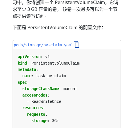
习中，你将创建一个 PersistentVolumeClaim，它请
求至少 3 GB 容量的卷， 该卷一次最多可以为一个节
点提供读写访问。
下面是 PersistentVolumeClaim 的配置文件：
pods/storage/pv-claim.yaml
apiVersion
:
v1
kind
:
PersistentVolumeClaim
metadata
:
name
:
task-pv-claim
spec
:
storageClassName
:
manual
accessModes
:
- ReadWriteOnce
resources
:
requests
:
storage
:
3Gi