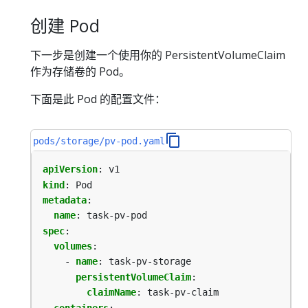
创建 Pod
下一步是创建一个使用你的 PersistentVolumeClaim
作为存储卷的 Pod。
下面是此 Pod 的配置文件：
pods/storage/pv-pod.yaml
apiVersion
:
v1
kind
:
Pod
metadata
:
name
:
task-pv-pod
spec
:
volumes
:
- 
name
:
task-pv-storage
persistentVolumeClaim
:
claimName
:
task-pv-claim
containers
: