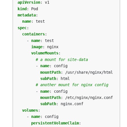
apiVersion
:
v1
kind
:
Pod
metadata
:
name
:
test
spec
:
containers
:
- 
name
:
test
image
:
nginx
volumeMounts
:
# a mount for site-data
- 
name
:
config
mountPath
:
/usr/share/nginx/html
subPath
:
html
# another mount for nginx config
- 
name
:
config
mountPath
:
/etc/nginx/nginx.conf
subPath
:
nginx.conf
volumes
:
- 
name
:
config
persistentVolumeClaim
: