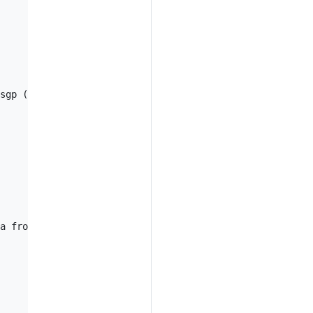
sgp (ro)

a from multiple sources)
