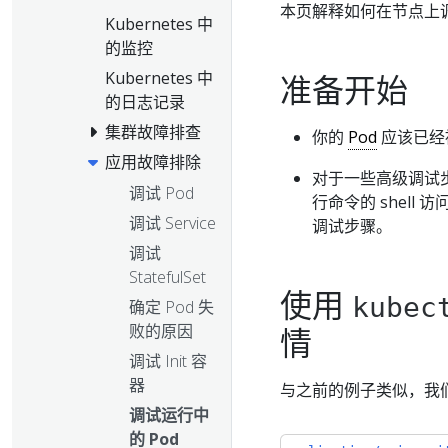
本页解释如何在节点上调
Kubernetes 中
的监控
Kubernetes 中
准备开始
的日志记录
集群故障排查
你的
Pod
应该已经
应用故障排除
对于一些高级调试步
调试 Pod
行命令的 shell
调试 Service
调试步骤。
调试
StatefulSet
使用
kubec
确定 Pod 失
败的原因
情
调试 Init 容
器
与之前的例子类似，我们使用
调试运行中
的 Pod