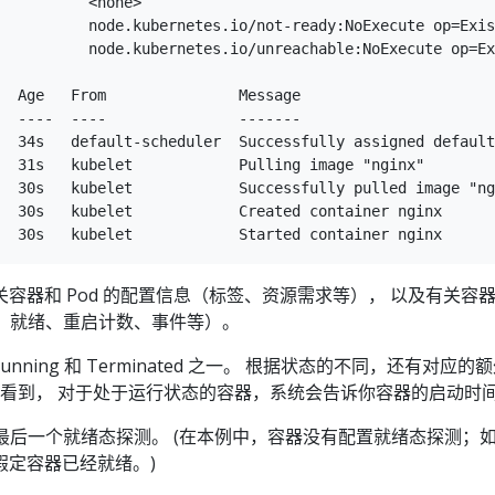
          <none>

          node.kubernetes.io/not-ready:NoExecute op=Exis
          node.kubernetes.io/unreachable:NoExecute op=Ex
  Age   From               Message

  ----  ----               -------

  34s   default-scheduler  Successfully assigned default
  31s   kubelet            Pulling image "nginx"

  30s   kubelet            Successfully pulled image "ng
  30s   kubelet            Created container nginx

容器和 Pod 的配置信息（标签、资源需求等）， 以及有关容
态、就绪、重启计数、事件等）。
Running 和 Terminated 之一。 根据状态的不同，还有对应的
以看到， 对于处于运行状态的容器，系统会告诉你容器的启动时
过了最后一个就绪态探测。 (在本例中，容器没有配置就绪态探测；
假定容器已经就绪。)