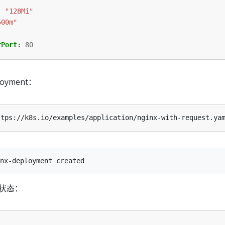
:
"128Mi"
500m"
rPort
:
80
yment：
 状态：