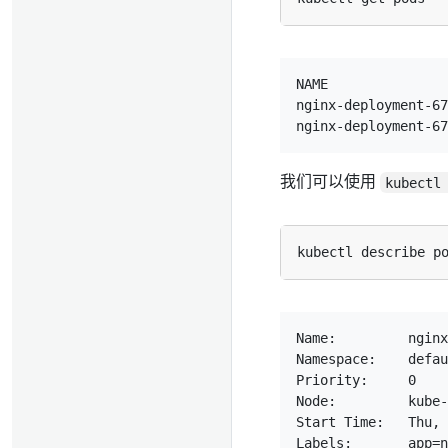
NAME               
nginx-deployment-67
我们可以使用
kubectl
Name:         nginx
Namespace:    defau
Priority:     0

Node:         kube-
Start Time:   Thu, 
Labels:       app=n