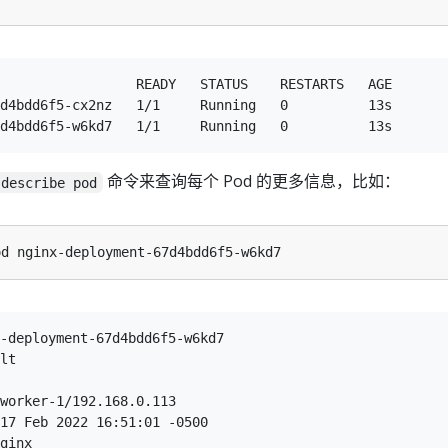
                 READY   STATUS    RESTARTS   AGE

d4bdd6f5-cx2nz   1/1     Running   0          13s

命令来查询每个 Pod 的更多信息，比如：
 describe pod
-deployment-67d4bdd6f5-w6kd7

lt

worker-1/192.168.0.113

17 Feb 2022 16:51:01 -0500

ginx
