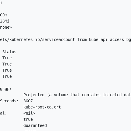
i

00m

28Mi

none>

ets/kubernetes.io/serviceaccount from kube-api-access-bg
 Status

 True 

 True 

 True 

 True 

gsgp:

          Projected (a volume that contains injected dat
Seconds:  3607

          kube-root-ca.crt

al:       <nil>

          true

          Guaranteed
