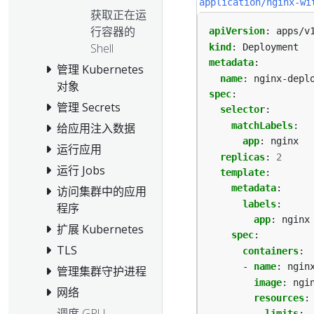
application/nginx-wi
获取正在运
行容器的
apiVersion
:
apps/v
Shell
kind
:
Deployment
metadata
:
管理 Kubernetes
name
:
nginx-depl
对象
spec
:
管理 Secrets
selector
:
matchLabels
:
给应用注入数据
app
:
nginx
运行应用
replicas
:
2
运行 Jobs
template
:
metadata
:
访问集群中的应用
labels
:
程序
app
:
nginx
扩展 Kubernetes
spec
:
TLS
containers
:
- 
name
:
ngin
管理集群守护进程
image
:
ngi
网络
resources
:
调度 GPU
limits
: