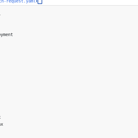
th-request.yaml
1
oyment
x
nx