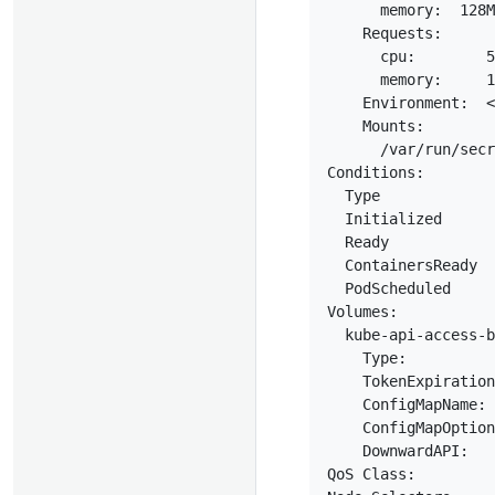
      memory:  128M
    Requests:

      cpu:        5
      memory:     1
    Environment:  <
    Mounts:

      /var/run/secr
Conditions:

  Type             
  Initialized      
  Ready            
  ContainersReady  
  PodScheduled     
Volumes:

  kube-api-access-b
    Type:          
    TokenExpiration
    ConfigMapName: 
    ConfigMapOption
    DownwardAPI:   
QoS Class:         