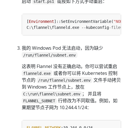
启动
或按如下方式手动重启：
start.ps1
[
Environment
]::SetEnvironmentVariable(
"NODE_
C:\flannel\flanneld.exe --kubeconfig
-file
=c:
我的 Windows Pod 无法启动，因为缺少
/run/flannel/subnet.env
这表明 Flannel 没有正确启动。你可以尝试重启
或者你可以将 Kubernetes 控制
flanneld.exe
节点的
文件手动拷贝
/run/flannel/subnet.env
到 Windows 工作节点上，放在
； 并且将
C:\run\flannel\subnet.env
行修改为不同取值。例如，如
FLANNEL_SUBNET
果期望节点子网为 10.244.4.1/24：
FLANNEL_NETWORK
=