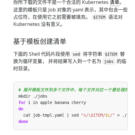
你所下载的文件不是一个合法的 Kubernetes
清单
。
这里的模板只是 Job 对象的 yaml 表示，其中包含一些
占位符，在使用它之前需要被填充。
语法对
$ITEM
Kubernetes 没有意义。
基于模板创建清单
下面的 Shell 代码片段使用
将字符串
替
sed
$ITEM
换为循环变量， 并将结果写入到一个名为
的临
jobs
时目录。
# 展开模板文件到多个文件中，每个文件对应一个要处理的条
for
do
  cat job-tmpl.yaml | sed 
"s/\$ITEM/
$i
/"
 > ./job
done