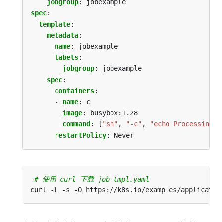
jobgroup
:
jobexample
spec
:
template
:
metadata
:
name
:
jobexample
labels
:
jobgroup
:
jobexample
spec
:
containers
:
- 
name
:
c
image
:
busybox:1.28
command
:
[
"sh"
,
"-c"
,
"echo Processing i
restartPolicy
:
Never
# 使用 curl 下载 job-tmpl.yaml