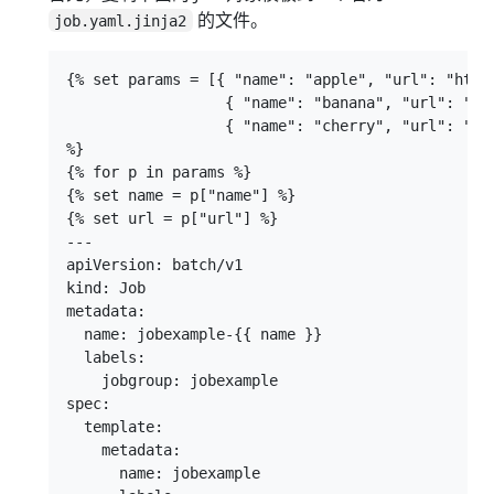
的文件。
job.yaml.jinja2
{% set params = [{ "name": "apple", "url": "http:
                  { "name": "banana", "url": "htt
                  { "name": "cherry", "url": "htt
%}

{% for p in params %}

{% set name = p["name"] %}

{% set url = p["url"] %}

---

apiVersion: batch/v1

kind: Job

metadata:

  name: jobexample-{{ name }}

  labels:

    jobgroup: jobexample

spec:

  template:

    metadata:

      name: jobexample
