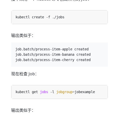
输出类似于：
job.batch/process-item-apple created

job.batch/process-item-banana created

现在检查 Job：
kubectl get 
jobs
 -l 
jobgroup
=
输出类似于：