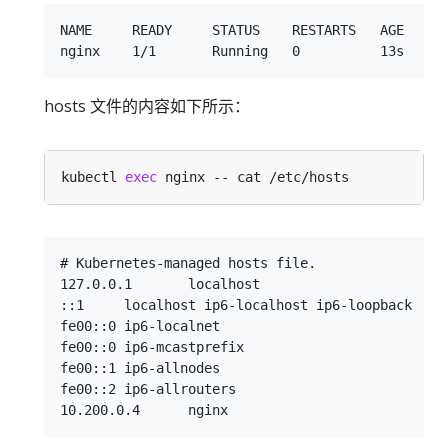
NAME     READY     STATUS    RESTARTS   AGE    IP
hosts 文件的内容如下所示：
kubectl 
exec
# Kubernetes-managed hosts file.

127.0.0.1	localhost

::1	localhost ip6-localhost ip6-loopback

fe00::0	ip6-localnet

fe00::0	ip6-mcastprefix

fe00::1	ip6-allnodes

fe00::2	ip6-allrouters
