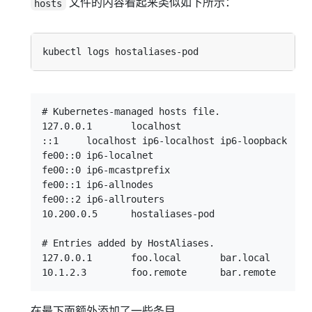
文件的内容看起来类似如下所示：
hosts
# Kubernetes-managed hosts file.

127.0.0.1	localhost

::1	localhost ip6-localhost ip6-loopback

fe00::0	ip6-localnet

fe00::0	ip6-mcastprefix

fe00::1	ip6-allnodes

fe00::2	ip6-allrouters

10.200.0.5	hostaliases-pod

# Entries added by HostAliases.

127.0.0.1	foo.local	bar.local

在最下面额外添加了一些条目。