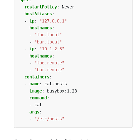
restartPolicy
:
Never
hostAliases
:
- 
ip
:
"127.0.0.1"
hostnames
:
- 
"foo.local"
- 
"bar.local"
- 
ip
:
"10.1.2.3"
hostnames
:
- 
"foo.remote"
- 
"bar.remote"
containers
:
- 
name
:
cat-hosts
image
:
busybox:1.28
command
:
- cat
args
:
- 
"/etc/hosts"