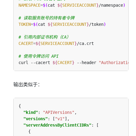
NAMESPACE
=
$(
cat 
${
SERVICEACCOUNT
}
/namespace
)
# 读取服务账号的持有者令牌
TOKEN
=
$(
cat 
${
SERVICEACCOUNT
}
/token
)
# 引用内部证书机构（CA）
CACERT
=
${
SERVICEACCOUNT
}
# 使用令牌访问 API
curl --cacert 
${
CACERT
}
 --header 
"Authorization:
输出类似于：
"kind"
: 
"APIVersions"
"versions"
: [
"v1"
"serverAddressByClientCIDRs"