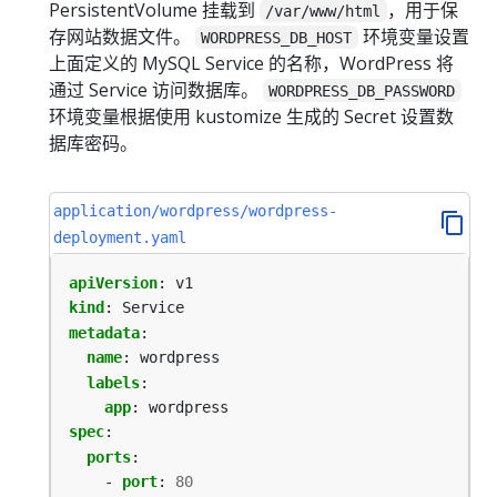
PersistentVolume 挂载到
，用于保
/var/www/html
存网站数据文件。
环境变量设置
WORDPRESS_DB_HOST
上面定义的 MySQL Service 的名称，WordPress 将
通过 Service 访问数据库。
WORDPRESS_DB_PASSWORD
环境变量根据使用 kustomize 生成的 Secret 设置数
据库密码。
application/wordpress/wordpress-
deployment.yaml
apiVersion
:
v1
kind
:
Service
metadata
:
name
:
wordpress
labels
:
app
:
wordpress
spec
:
ports
:
- 
port
:
80