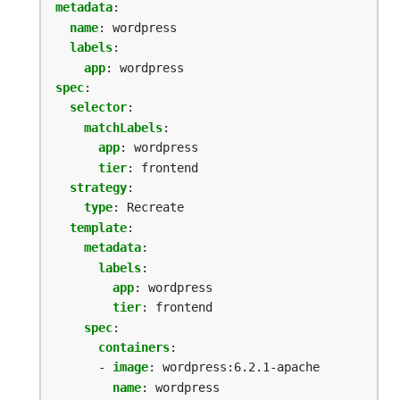
metadata
:
name
:
wordpress
labels
:
app
:
wordpress
spec
:
selector
:
matchLabels
:
app
:
wordpress
tier
:
frontend
strategy
:
type
:
Recreate
template
:
metadata
:
labels
:
app
:
wordpress
tier
:
frontend
spec
:
containers
:
- 
image
:
wordpress:6.2.1-apache
name
:
wordpress