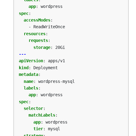
app
:
wordpress
spec
:
accessModes
:
- ReadWriteOnce
resources
:
requests
:
storage
:
20Gi
---
apiVersion
:
apps/v1
kind
:
Deployment
metadata
:
name
:
wordpress-mysql
labels
:
app
:
wordpress
spec
:
selector
:
matchLabels
:
app
:
wordpress
tier
:
mysql
strategy
: