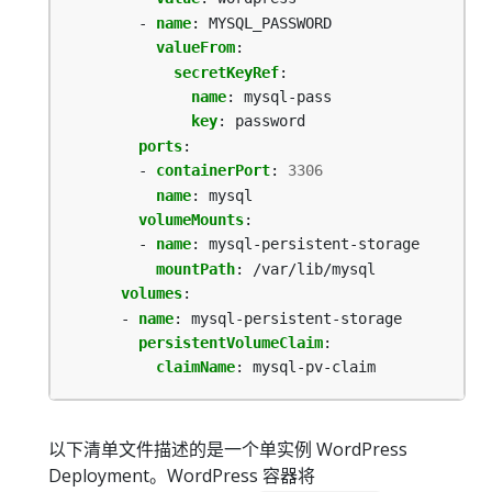
- 
name
:
MYSQL_PASSWORD
valueFrom
:
secretKeyRef
:
name
:
mysql-pass
key
:
password
ports
:
- 
containerPort
:
3306
name
:
mysql
volumeMounts
:
- 
name
:
mysql-persistent-storage
mountPath
:
/var/lib/mysql
volumes
:
- 
name
:
mysql-persistent-storage
persistentVolumeClaim
:
claimName
:
mysql-pv-claim
以下清单文件描述的是一个单实例 WordPress
Deployment。WordPress 容器将