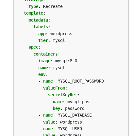
type
:
Recreate
template
:
metadata
:
labels
:
app
:
wordpress
tier
:
mysql
spec
:
containers
:
- 
image
:
mysql:8.0
name
:
mysql
env
:
- 
name
:
MYSQL_ROOT_PASSWORD
valueFrom
:
secretKeyRef
:
name
:
mysql-pass
key
:
password
- 
name
:
MYSQL_DATABASE
value
:
wordpress
- 
name
:
MYSQL_USER
value
:
wordpress