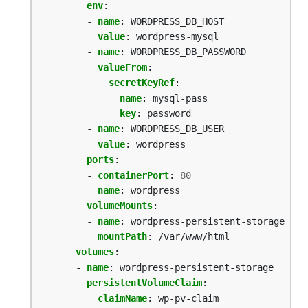
env
:
- 
name
:
WORDPRESS_DB_HOST
value
:
wordpress-mysql
- 
name
:
WORDPRESS_DB_PASSWORD
valueFrom
:
secretKeyRef
:
name
:
mysql-pass
key
:
password
- 
name
:
WORDPRESS_DB_USER
value
:
wordpress
ports
:
- 
containerPort
:
80
name
:
wordpress
volumeMounts
:
- 
name
:
wordpress-persistent-storage
mountPath
:
/var/www/html
volumes
:
- 
name
:
wordpress-persistent-storage
persistentVolumeClaim
:
claimName
:
wp-pv-claim