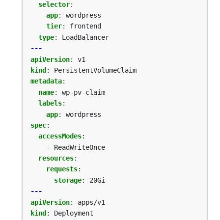
selector
:
app
:
wordpress
tier
:
frontend
type
:
LoadBalancer
---
apiVersion
:
v1
kind
:
PersistentVolumeClaim
metadata
:
name
:
wp-pv-claim
labels
:
app
:
wordpress
spec
:
accessModes
:
- ReadWriteOnce
resources
:
requests
:
storage
:
20Gi
---
apiVersion
:
apps/v1
kind
:
Deployment