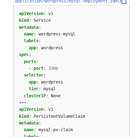
application/wordpress/mysql-deployment.yaml
apiVersion
:
v1
kind
:
Service
metadata
:
name
:
wordpress-mysql
labels
:
app
:
wordpress
spec
:
ports
:
- 
port
:
3306
selector
:
app
:
wordpress
tier
:
mysql
clusterIP
:
None
---
apiVersion
:
v1
kind
:
PersistentVolumeClaim
metadata
:
name
:
mysql-pv-claim
labels
: