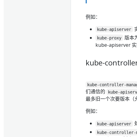
例如：
kube-apiserver
版本
kube-proxy
kube-apiserve
kube-controll
kube-controller-mana
们通信的
kube-apiser
最多旧一个次要版本（
例如：
kube-apiserver
kube-controller-