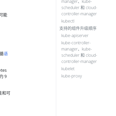
manager、kube-
scheduler 和 cloud-
controller-manager
具可能
kubectl
支持的组件升级顺序
kube-apiserver
kube-controller-
manager、kube-
循
语
scheduler 和 cloud-
controller-manager
kubelet
tes
kube-proxy
约 9
性和可